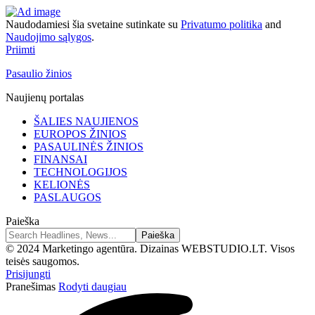
Naudodamiesi šia svetaine sutinkate su
Privatumo politika
and
Naudojimo sąlygos
.
Priimti
Pasaulio žinios
Naujienų portalas
ŠALIES NAUJIENOS
EUROPOS ŽINIOS
PASAULINĖS ŽINIOS
FINANSAI
TECHNOLOGIJOS
KELIONĖS
PASLAUGOS
Paieška
© 2024 Marketingo agentūra. Dizainas WEBSTUDIO.LT. Visos
teisės saugomos.
Prisijungti
Pranešimas
Rodyti daugiau