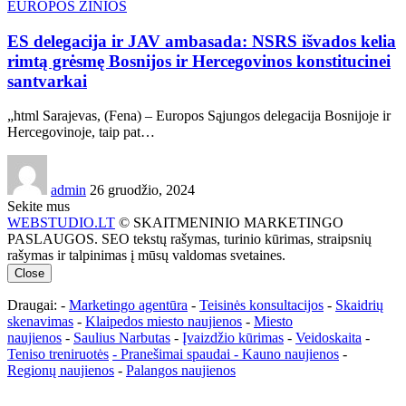
EUROPOS ŽINIOS
ES delegacija ir JAV ambasada: NSRS išvados kelia
rimtą grėsmę Bosnijos ir Hercegovinos konstitucinei
santvarkai
„html Sarajevas, (Fena) – Europos Sąjungos delegacija Bosnijoje ir
Hercegovinoje, taip pat…
admin
26 gruodžio, 2024
Sekite mus
WEBSTUDIO.LT
© SKAITMENINIO MARKETINGO
PASLAUGOS. SEO tekstų rašymas, turinio kūrimas, straipsnių
rašymas ir talpinimas į mūsų valdomas svetaines.
Close
Draugai: -
Marketingo agentūra
-
Teisinės konsultacijos
-
Skaidrių
skenavimas
-
Klaipedos miesto naujienos
-
Miesto
naujienos
-
Saulius Narbutas
-
Įvaizdžio kūrimas
-
Veidoskaita
-
Teniso treniruotės
- Pranešimai spaudai -
Kauno naujienos
-
Regionų naujienos
-
Palangos naujienos