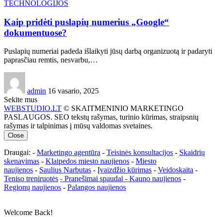
TECHNOLOGIJOS
Kaip pridėti puslapių numerius „Google“
dokumentuose?
Puslapių numeriai padeda išlaikyti jūsų darbą organizuotą ir padaryti
paprasčiau remtis, nesvarbu,…
admin
16 vasario, 2025
Sekite mus
WEBSTUDIO.LT
© SKAITMENINIO MARKETINGO
PASLAUGOS. SEO tekstų rašymas, turinio kūrimas, straipsnių
rašymas ir talpinimas į mūsų valdomas svetaines.
Close
Draugai: -
Marketingo agentūra
-
Teisinės konsultacijos
-
Skaidrių
skenavimas
-
Klaipedos miesto naujienos
-
Miesto
naujienos
-
Saulius Narbutas
-
Įvaizdžio kūrimas
-
Veidoskaita
-
Teniso treniruotės
- Pranešimai spaudai -
Kauno naujienos
-
Regionų naujienos
-
Palangos naujienos
Welcome Back!