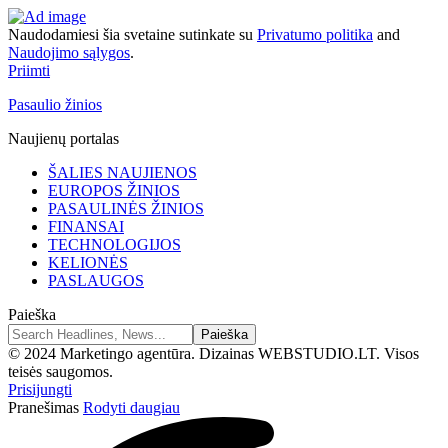
Naudodamiesi šia svetaine sutinkate su
Privatumo politika
and
Naudojimo sąlygos
.
Priimti
Pasaulio žinios
Naujienų portalas
ŠALIES NAUJIENOS
EUROPOS ŽINIOS
PASAULINĖS ŽINIOS
FINANSAI
TECHNOLOGIJOS
KELIONĖS
PASLAUGOS
Paieška
© 2024 Marketingo agentūra. Dizainas WEBSTUDIO.LT. Visos
teisės saugomos.
Prisijungti
Pranešimas
Rodyti daugiau