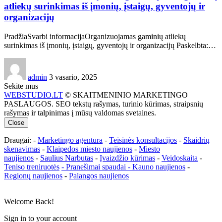
atliekų surinkimas iš įmonių, įstaigų, gyventojų ir
organizacijų
PradžiaSvarbi informacijaOrganizuojamas gaminių atliekų
surinkimas iš įmonių, įstaigų, gyventojų ir organizacijų Paskelbta:…
admin
3 vasario, 2025
Sekite mus
WEBSTUDIO.LT
© SKAITMENINIO MARKETINGO
PASLAUGOS. SEO tekstų rašymas, turinio kūrimas, straipsnių
rašymas ir talpinimas į mūsų valdomas svetaines.
Close
Draugai: -
Marketingo agentūra
-
Teisinės konsultacijos
-
Skaidrių
skenavimas
-
Klaipedos miesto naujienos
-
Miesto
naujienos
-
Saulius Narbutas
-
Įvaizdžio kūrimas
-
Veidoskaita
-
Teniso treniruotės
- Pranešimai spaudai -
Kauno naujienos
-
Regionų naujienos
-
Palangos naujienos
Welcome Back!
Sign in to your account