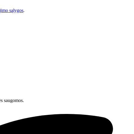
imo sąlygos
.
ės saugomos.