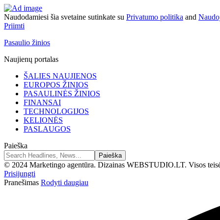
Naudodamiesi šia svetaine sutinkate su
Privatumo politika
and
Naudoj
Priimti
Pasaulio žinios
Naujienų portalas
ŠALIES NAUJIENOS
EUROPOS ŽINIOS
PASAULINĖS ŽINIOS
FINANSAI
TECHNOLOGIJOS
KELIONĖS
PASLAUGOS
Paieška
© 2024 Marketingo agentūra. Dizainas WEBSTUDIO.LT. Visos teis
Prisijungti
Pranešimas
Rodyti daugiau