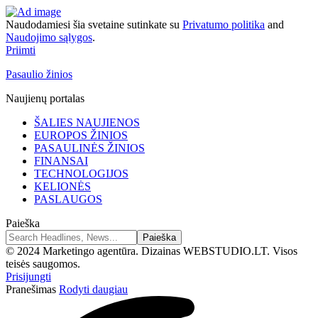
Naudodamiesi šia svetaine sutinkate su
Privatumo politika
and
Naudojimo sąlygos
.
Priimti
Pasaulio žinios
Naujienų portalas
ŠALIES NAUJIENOS
EUROPOS ŽINIOS
PASAULINĖS ŽINIOS
FINANSAI
TECHNOLOGIJOS
KELIONĖS
PASLAUGOS
Paieška
© 2024 Marketingo agentūra. Dizainas WEBSTUDIO.LT. Visos
teisės saugomos.
Prisijungti
Pranešimas
Rodyti daugiau