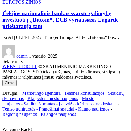
EUROPOS ŽINIOS
Čekijos nacionalinis bankas svarsto galimybę
investuoti į „Bitcoin“, ECB vyriausiasis Lagarde
prieštarauja tam
iki AI | 01.FEB 2025 | Europa Trumpai AI Jei „Bitcoins“ bus…
admin
1 vasario, 2025
Sekite mus
WEBSTUDIO.LT
© SKAITMENINIO MARKETINGO
PASLAUGOS. SEO tekstų rašymas, turinio kūrimas, straipsnių
rašymas ir talpinimas į mūsų valdomas svetaines.
Close
Draugai: -
Marketingo agentūra
-
Teisinės konsultacijos
-
Skaidrių
skenavimas
-
Klaipedos miesto naujienos
-
Miesto
naujienos
-
Saulius Narbutas
-
Įvaizdžio kūrimas
-
Veidoskaita
-
Teniso treniruotės
- Pranešimai spaudai -
Kauno naujienos
-
Regionų naujienos
-
Palangos naujienos
Welcome Back!