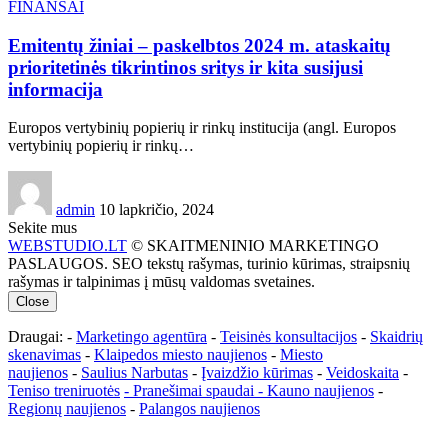
FINANSAI
Emitentų žiniai – paskelbtos 2024 m. ataskaitų
prioritetinės tikrintinos sritys ir kita susijusi
informacija
Europos vertybinių popierių ir rinkų institucija (angl. Europos
vertybinių popierių ir rinkų…
admin
10 lapkričio, 2024
Sekite mus
WEBSTUDIO.LT
© SKAITMENINIO MARKETINGO
PASLAUGOS. SEO tekstų rašymas, turinio kūrimas, straipsnių
rašymas ir talpinimas į mūsų valdomas svetaines.
Close
Draugai: -
Marketingo agentūra
-
Teisinės konsultacijos
-
Skaidrių
skenavimas
-
Klaipedos miesto naujienos
-
Miesto
naujienos
-
Saulius Narbutas
-
Įvaizdžio kūrimas
-
Veidoskaita
-
Teniso treniruotės
- Pranešimai spaudai -
Kauno naujienos
-
Regionų naujienos
-
Palangos naujienos