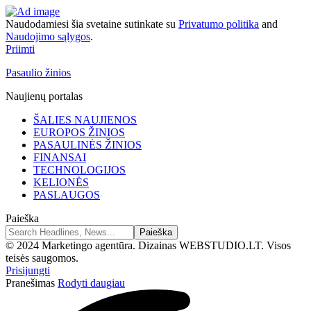
Naudodamiesi šia svetaine sutinkate su
Privatumo politika
and
Naudojimo sąlygos
.
Priimti
Pasaulio žinios
Naujienų portalas
ŠALIES NAUJIENOS
EUROPOS ŽINIOS
PASAULINĖS ŽINIOS
FINANSAI
TECHNOLOGIJOS
KELIONĖS
PASLAUGOS
Paieška
© 2024 Marketingo agentūra. Dizainas WEBSTUDIO.LT. Visos
teisės saugomos.
Prisijungti
Pranešimas
Rodyti daugiau