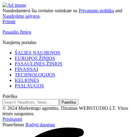
Naudodamiesi šia svetaine sutinkate su
Privatumo politika
and
Naudojimo sąlygos
.
Priimti
Pasaulio žinios
Naujienų portalas
ŠALIES NAUJIENOS
EUROPOS ŽINIOS
PASAULINĖS ŽINIOS
FINANSAI
TECHNOLOGIJOS
KELIONĖS
PASLAUGOS
Paieška
© 2024 Marketingo agentūra. Dizainas WEBSTUDIO.LT. Visos
teisės saugomos.
Prisijungti
Pranešimas
Rodyti daugiau