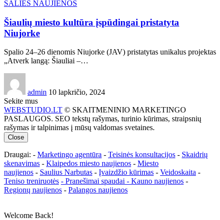
ŠALIES NAUJIENOS
Šiaulių miesto kultūra įspūdingai pristatyta
Niujorke
Spalio 24–26 dienomis Niujorke (JAV) pristatytas unikalus projektas
„Atverk langą: Šiauliai –…
admin
10 lapkričio, 2024
Sekite mus
WEBSTUDIO.LT
© SKAITMENINIO MARKETINGO
PASLAUGOS. SEO tekstų rašymas, turinio kūrimas, straipsnių
rašymas ir talpinimas į mūsų valdomas svetaines.
Close
Draugai: -
Marketingo agentūra
-
Teisinės konsultacijos
-
Skaidrių
skenavimas
-
Klaipedos miesto naujienos
-
Miesto
naujienos
-
Saulius Narbutas
-
Įvaizdžio kūrimas
-
Veidoskaita
-
Teniso treniruotės
- Pranešimai spaudai -
Kauno naujienos
-
Regionų naujienos
-
Palangos naujienos
Welcome Back!