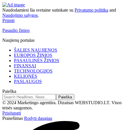
Naudodamiesi šia svetaine sutinkate su
Privatumo politika
and
Naudojimo sąlygos
.
Priimti
Pasaulio žinios
Naujienų portalas
ŠALIES NAUJIENOS
EUROPOS ŽINIOS
PASAULINĖS ŽINIOS
FINANSAI
TECHNOLOGIJOS
KELIONĖS
PASLAUGOS
Paieška
© 2024 Marketingo agentūra. Dizainas WEBSTUDIO.LT. Visos
teisės saugomos.
Prisijungti
Pranešimas
Rodyti daugiau