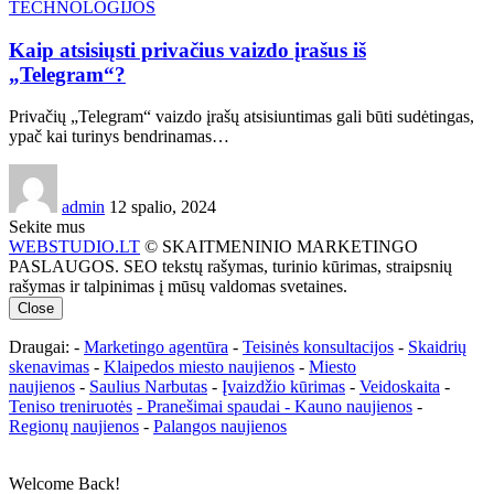
TECHNOLOGIJOS
Kaip atsisiųsti privačius vaizdo įrašus iš
„Telegram“?
Privačių „Telegram“ vaizdo įrašų atsisiuntimas gali būti sudėtingas,
ypač kai turinys bendrinamas…
admin
12 spalio, 2024
Sekite mus
WEBSTUDIO.LT
© SKAITMENINIO MARKETINGO
PASLAUGOS. SEO tekstų rašymas, turinio kūrimas, straipsnių
rašymas ir talpinimas į mūsų valdomas svetaines.
Close
Draugai: -
Marketingo agentūra
-
Teisinės konsultacijos
-
Skaidrių
skenavimas
-
Klaipedos miesto naujienos
-
Miesto
naujienos
-
Saulius Narbutas
-
Įvaizdžio kūrimas
-
Veidoskaita
-
Teniso treniruotės
- Pranešimai spaudai -
Kauno naujienos
-
Regionų naujienos
-
Palangos naujienos
Welcome Back!