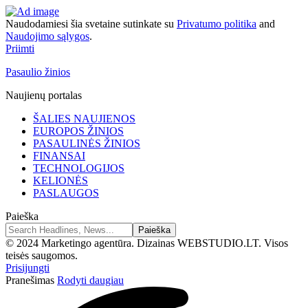
Naudodamiesi šia svetaine sutinkate su
Privatumo politika
and
Naudojimo sąlygos
.
Priimti
Pasaulio žinios
Naujienų portalas
ŠALIES NAUJIENOS
EUROPOS ŽINIOS
PASAULINĖS ŽINIOS
FINANSAI
TECHNOLOGIJOS
KELIONĖS
PASLAUGOS
Paieška
© 2024 Marketingo agentūra. Dizainas WEBSTUDIO.LT. Visos
teisės saugomos.
Prisijungti
Pranešimas
Rodyti daugiau