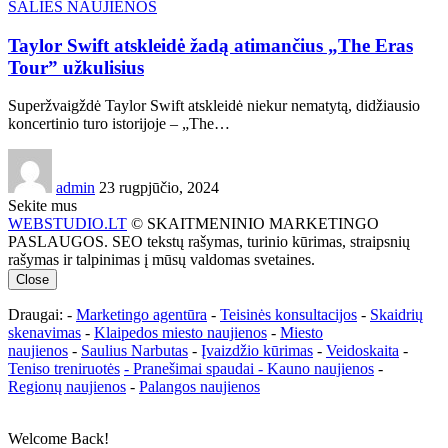
ŠALIES NAUJIENOS
Taylor Swift atskleidė žadą atimančius „The Eras
Tour” užkulisius
Superžvaigždė Taylor Swift atskleidė niekur nematytą, didžiausio
koncertinio turo istorijoje – „The…
admin
23 rugpjūčio, 2024
Sekite mus
WEBSTUDIO.LT
© SKAITMENINIO MARKETINGO
PASLAUGOS. SEO tekstų rašymas, turinio kūrimas, straipsnių
rašymas ir talpinimas į mūsų valdomas svetaines.
Close
Draugai: -
Marketingo agentūra
-
Teisinės konsultacijos
-
Skaidrių
skenavimas
-
Klaipedos miesto naujienos
-
Miesto
naujienos
-
Saulius Narbutas
-
Įvaizdžio kūrimas
-
Veidoskaita
-
Teniso treniruotės
- Pranešimai spaudai -
Kauno naujienos
-
Regionų naujienos
-
Palangos naujienos
Welcome Back!