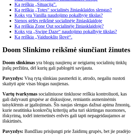
Ką reiškia „Situacija”.
Ką reiškia „Totes“ socialinės žiniasklaidos slengas?
Koks yra Vanilla naudojimo pokalbyje tikslas?
Sienos gėlės reikšmė socialinėje žiniasklaidoje
Ką reiškia Zone Out socialinėje žiniasklaidoje?
Koks yra „Swipe Daze“ naudojimo pokalbyje tikslas?
Ką reiškia „Vaiduoklių šlovė“.
Doom Slinkimo reikšmė siunčiant žinutes
Doom slinkimas
yra blogų naujienų ar neigiamų socialinių tinklų
įrašų peržiūra, dėl kurių gali pablogėti savijauta.
Pavyzdys:
Visą rytą slinkiau pasmerkti ir, atrodo, negaliu nustoti
skaityti apie visas blogas naujienas.
Vartų tvarkymas
socialiniuose tinkluose reiškia kontroliuoti, kas
gali dalyvauti grupėse ar diskusijose, remiantis asmeninėmis
taisyklėmis ar įgaliojimais. Šis naujas slengas dažnai apima žmonių,
kurie neatitinka konkrečių kriterijų arba turi skirtingas nuomones,
išskyrimą, todėl internetinės erdvės gali tapti nepageidaujamos ar
išskirtinės.
Pavyzdys:
Bandžiau prisijungti prie žaidimų grupės, bet jie pradėjo