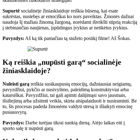
skaitmeninės rinkodaros strategijas!
Supurtė
socialinėje žiniasklaidoje reiškia būseną, kai esate
sukrėstas, nustebęs ar emociškai ko nors paveiktas. Žmonės dažnai
naudoja šį mažiau žinomą žargoną, norėdami išreikšti stiprią reakciją
į stebinančias naujienas, įspūdingus įvykius ar netikėtus įvykius.
Pavyzdys:
Aš ką tik pamačiau tą siužeto posūkį filme! Aš Šokas.
Ką reiškia „nupūsti garą“ socialinėje
žiniasklaidoje?
Nuleisti garą
reiškia susikaupusių emocijų, dažniausiai neigiamų,
pavyzdžiui, pykčio ar nusivylimo, paleidimą konstruktyviai arba
katarsiškai. Pavyzdžiui, tai gali apimti dalijimąsi savo jausmais,
išsiliejimą arba užsiimti veikla, skirta atsipalaiduoti ir nusiraminti. Be
to, šis procesas padeda žmonėms valdyti stresą ir išlaikyti emocinę
pusiausvyrą.
Pavyzdys:
Darbe turėjau tikrai sunkią dieną. Atėjo laikas eiti į
sporto salę ir nupūsti garą.