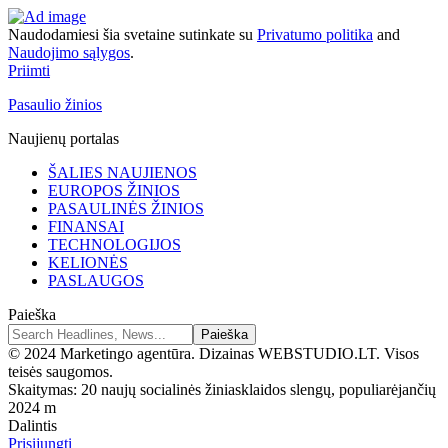
Naudodamiesi šia svetaine sutinkate su
Privatumo politika
and
Naudojimo sąlygos
.
Priimti
Pasaulio žinios
Naujienų portalas
ŠALIES NAUJIENOS
EUROPOS ŽINIOS
PASAULINĖS ŽINIOS
FINANSAI
TECHNOLOGIJOS
KELIONĖS
PASLAUGOS
Paieška
© 2024 Marketingo agentūra. Dizainas WEBSTUDIO.LT. Visos
teisės saugomos.
Skaitymas:
20 naujų socialinės žiniasklaidos slengų, populiarėjančių
2024 m
Dalintis
Prisijungti