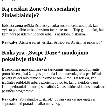
Ką reiškia Zone Out socialinėje
žiniasklaidoje?
Išskirta zona
reiškia išsiblaškyti arba susikoncentruoti į tai, kas
vyksta pokalbio ar bendravimo internete metu. Taip gali nutikti, kai
kam nors pasidaro nuobodu arba jis nesidomi diskusija.
Pavyzdys
: Atsiprašau, aš visiškai atsiribojau. Ar gali tai pakartoti?
Koks yra „Swipe Daze“ naudojimo
pokalbyje tikslas?
Braukimas-apsvaigimas
yra žargoninis terminas, apibūdinantis
proto būseną, kai žmogus praranda laiko nuovoką arba psichiškai
pavargsta dėl nuolatinio slinkimo ar braukimo. Tai reiškia, kad
jaučiatės priblokšti arba dezorientuoti po to, kai praleidote daug
laiko perbraukdami turinį socialinės žiniasklaidos sklaidos kanale ar
pažinčių programoje.
Pavyzdys:
Po valandos „TikTok“ buvau visiškai apsvaigęs ir
supratau, kad praradau laiko nuovoką.