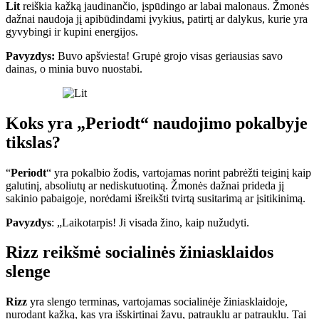
Lit
reiškia kažką jaudinančio, įspūdingo ar labai malonaus. Žmonės
dažnai naudoja jį apibūdindami įvykius, patirtį ar dalykus, kurie yra
gyvybingi ir kupini energijos.
Pavyzdys:
Buvo apšviesta! Grupė grojo visas geriausias savo
dainas, o minia buvo nuostabi.
Koks yra „Periodt“ naudojimo pokalbyje
tikslas?
“
Periodt
“ yra pokalbio žodis, vartojamas norint pabrėžti teiginį kaip
galutinį, absoliutų ar nediskutuotiną. Žmonės dažnai prideda jį
sakinio pabaigoje, norėdami išreikšti tvirtą susitarimą ar įsitikinimą.
Pavyzdys
: „Laikotarpis! Ji visada žino, kaip nužudyti.
Rizz reikšmė socialinės žiniasklaidos
slenge
Rizz
yra slengo terminas, vartojamas socialinėje žiniasklaidoje,
nurodant kažką, kas yra išskirtinai žavu, patrauklu ar patrauklu. Tai