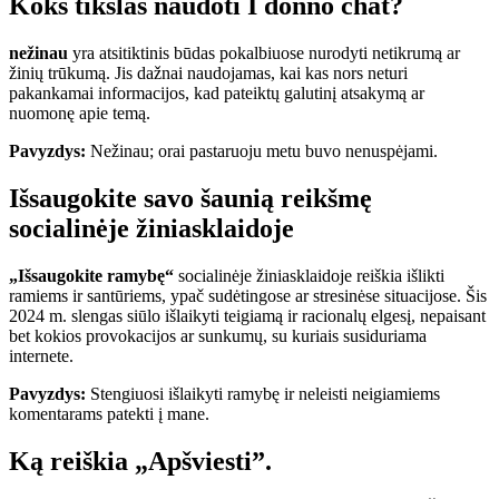
Koks tikslas naudoti I donno chat?
nežinau
yra atsitiktinis būdas pokalbiuose nurodyti netikrumą ar
žinių trūkumą. Jis dažnai naudojamas, kai kas nors neturi
pakankamai informacijos, kad pateiktų galutinį atsakymą ar
nuomonę apie temą.
Pavyzdys:
Nežinau; orai pastaruoju metu buvo nenuspėjami.
Išsaugokite savo šaunią reikšmę
socialinėje žiniasklaidoje
„Išsaugokite ramybę“
socialinėje žiniasklaidoje reiškia išlikti
ramiems ir santūriems, ypač sudėtingose ​​ar stresinėse situacijose. Šis
2024 m. slengas siūlo išlaikyti teigiamą ir racionalų elgesį, nepaisant
bet kokios provokacijos ar sunkumų, su kuriais susiduriama
internete.
Pavyzdys:
Stengiuosi išlaikyti ramybę ir neleisti neigiamiems
komentarams patekti į mane.
Ką reiškia „Apšviesti”.