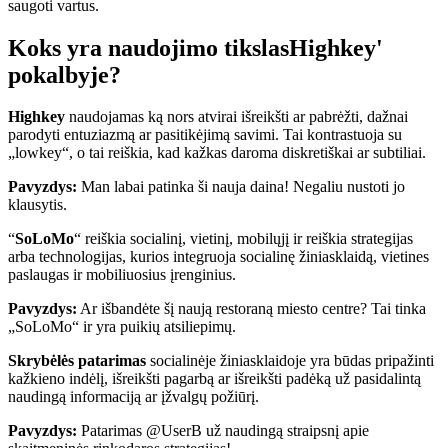
saugoti vartus.
Koks yra naudojimo tikslas
Highkey
'
pokalbyje?
Highkey
naudojamas ką nors atvirai išreikšti ar pabrėžti, dažnai
parodyti entuziazmą ar pasitikėjimą savimi. Tai kontrastuoja su
„lowkey“, o tai reiškia, kad kažkas daroma diskretiškai ar subtiliai.
Pavyzdys:
Man labai patinka ši nauja daina! Negaliu nustoti jo
klausytis.
“
SoLoMo
“ reiškia socialinį, vietinį, mobilųjį ir reiškia strategijas
arba technologijas, kurios integruoja socialinę žiniasklaidą, vietines
paslaugas ir mobiliuosius įrenginius.
Pavyzdys:
Ar išbandėte šį naują restoraną miesto centre? Tai tinka
„SoLoMo“ ir yra puikių atsiliepimų.
Skrybėlės patarimas
socialinėje žiniasklaidoje yra būdas pripažinti
kažkieno indėlį, išreikšti pagarbą ar išreikšti padėką už pasidalintą
naudingą informaciją ar įžvalgų požiūrį.
Pavyzdys:
Patarimas @UserB už naudingą straipsnį apie