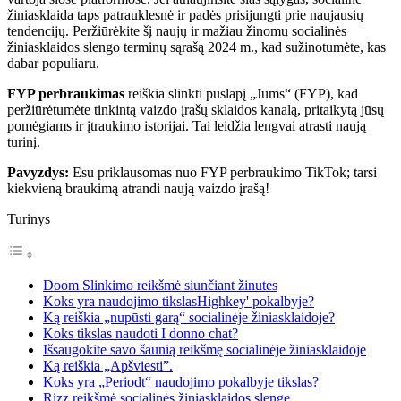
žiniasklaida taps patrauklesnė ir padės prisijungti prie naujausių
tendencijų. Peržiūrėkite šį naujų ir mažiau žinomų socialinės
žiniasklaidos slengo terminų sąrašą 2024 m., kad sužinotumėte, kas
dabar populiaru.
FYP perbraukimas
reiškia slinkti puslapį „Jums“ (FYP), kad
peržiūrėtumėte tinkintą vaizdo įrašų sklaidos kanalą, pritaikytą jūsų
pomėgiams ir įtraukimo istorijai. Tai leidžia lengvai atrasti naują
turinį.
Pavyzdys:
Esu priklausomas nuo FYP perbraukimo TikTok; tarsi
kiekvieną braukimą atrandi naują vaizdo įrašą!
Turinys
Doom Slinkimo reikšmė siunčiant žinutes
Koks yra naudojimo tikslasHighkey' pokalbyje?
Ką reiškia „nupūsti garą“ socialinėje žiniasklaidoje?
Koks tikslas naudoti I donno chat?
Išsaugokite savo šaunią reikšmę socialinėje žiniasklaidoje
Ką reiškia „Apšviesti”.
Koks yra „Periodt“ naudojimo pokalbyje tikslas?
Rizz reikšmė socialinės žiniasklaidos slenge