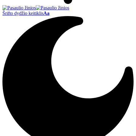
Šrifto dydžio keitiklis
Aa