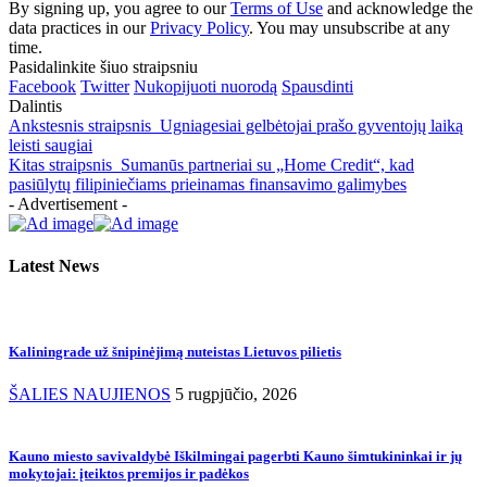
By signing up, you agree to our
Terms of Use
and acknowledge the
data practices in our
Privacy Policy
. You may unsubscribe at any
time.
Pasidalinkite šiuo straipsniu
Facebook
Twitter
Nukopijuoti nuorodą
Spausdinti
Dalintis
Ankstesnis straipsnis
Ugniagesiai gelbėtojai prašo gyventojų laiką
leisti saugiai
Kitas straipsnis
Sumanūs partneriai su „Home Credit“, kad
pasiūlytų filipiniečiams prieinamas finansavimo galimybes
- Advertisement -
Latest News
Kaliningrade už šnipinėjimą nuteistas Lietuvos pilietis
ŠALIES NAUJIENOS
5 rugpjūčio, 2026
Kauno miesto savivaldybė Iškilmingai pagerbti Kauno šimtukininkai ir jų
mokytojai: įteiktos premijos ir padėkos