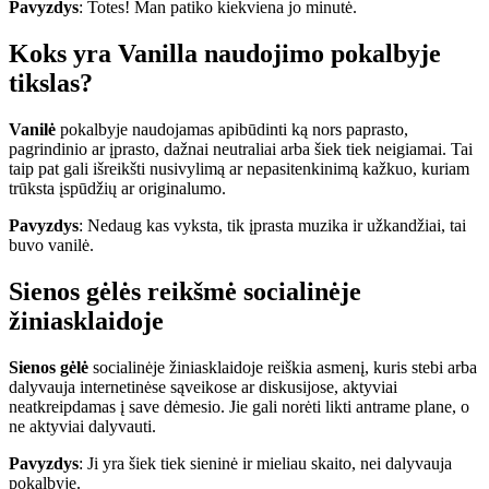
Pavyzdys
: Totes! Man patiko kiekviena jo minutė.
Koks yra Vanilla naudojimo pokalbyje
tikslas?
Vanilė
pokalbyje naudojamas apibūdinti ką nors paprasto,
pagrindinio ar įprasto, dažnai neutraliai arba šiek tiek neigiamai. Tai
taip pat gali išreikšti nusivylimą ar nepasitenkinimą kažkuo, kuriam
trūksta įspūdžių ar originalumo.
Pavyzdys
: Nedaug kas vyksta, tik įprasta muzika ir užkandžiai, tai
buvo vanilė.
Sienos gėlės reikšmė socialinėje
žiniasklaidoje
Sienos gėlė
socialinėje žiniasklaidoje reiškia asmenį, kuris stebi arba
dalyvauja internetinėse sąveikose ar diskusijose, aktyviai
neatkreipdamas į save dėmesio. Jie gali norėti likti antrame plane, o
ne aktyviai dalyvauti.
Pavyzdys
: Ji yra šiek tiek sieninė ir mieliau skaito, nei dalyvauja
pokalbyje.