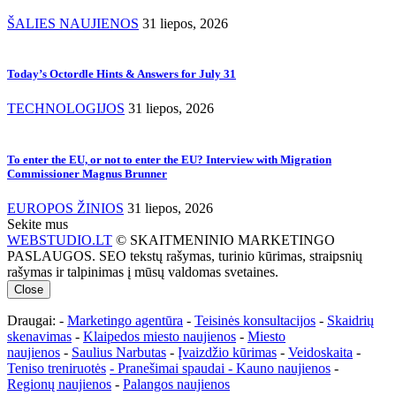
ŠALIES NAUJIENOS
31 liepos, 2026
Today’s Octordle Hints & Answers for July 31
TECHNOLOGIJOS
31 liepos, 2026
To enter the EU, or not to enter the EU? Interview with Migration
Commissioner Magnus Brunner
EUROPOS ŽINIOS
31 liepos, 2026
Sekite mus
WEBSTUDIO.LT
© SKAITMENINIO MARKETINGO
PASLAUGOS. SEO tekstų rašymas, turinio kūrimas, straipsnių
rašymas ir talpinimas į mūsų valdomas svetaines.
Close
Draugai: -
Marketingo agentūra
-
Teisinės konsultacijos
-
Skaidrių
skenavimas
-
Klaipedos miesto naujienos
-
Miesto
naujienos
-
Saulius Narbutas
-
Įvaizdžio kūrimas
-
Veidoskaita
-
Teniso treniruotės
- Pranešimai spaudai -
Kauno naujienos
-
Regionų naujienos
-
Palangos naujienos