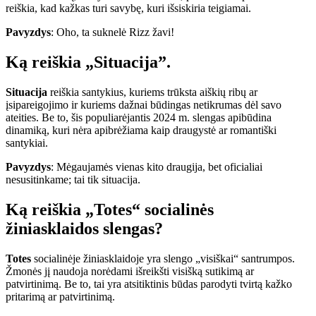
reiškia, kad kažkas turi savybę, kuri išsiskiria teigiamai.
Pavyzdys
: Oho, ta suknelė Rizz žavi!
Ką reiškia „Situacija”.
Situacija
reiškia santykius, kuriems trūksta aiškių ribų ar
įsipareigojimo ir kuriems dažnai būdingas netikrumas dėl savo
ateities. Be to, šis populiarėjantis 2024 m. slengas apibūdina
dinamiką, kuri nėra apibrėžiama kaip draugystė ar romantiški
santykiai.
Pavyzdys
: Mėgaujamės vienas kito draugija, bet oficialiai
nesusitinkame; tai tik situacija.
Ką reiškia „Totes“ socialinės
žiniasklaidos slengas?
Totes
socialinėje žiniasklaidoje yra slengo „visiškai“ santrumpos.
Žmonės jį naudoja norėdami išreikšti visišką sutikimą ar
patvirtinimą. Be to, tai yra atsitiktinis būdas parodyti tvirtą kažko
pritarimą ar patvirtinimą.