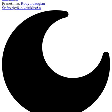
Pranešimas
Rodyti daugiau
Šrifto dydžio keitiklis
Aa