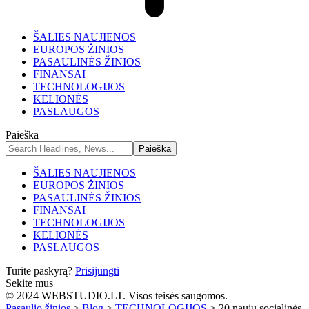
ŠALIES NAUJIENOS
EUROPOS ŽINIOS
PASAULINĖS ŽINIOS
FINANSAI
TECHNOLOGIJOS
KELIONĖS
PASLAUGOS
Paieška
ŠALIES NAUJIENOS
EUROPOS ŽINIOS
PASAULINĖS ŽINIOS
FINANSAI
TECHNOLOGIJOS
KELIONĖS
PASLAUGOS
Turite paskyrą?
Prisijungti
Sekite mus
© 2024 WEBSTUDIO.LT. Visos teisės saugomos.
Pasaulio žinios
>
Blog
>
TECHNOLOGIJOS
>
20 naujų socialinės