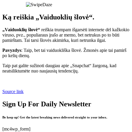
Ką reiškia „Vaiduoklių šlovė“.
„Vaiduoklių šlovė“
reiškia trumpam išgarsėti internete dėl kažkokio
viruso, pvz., populiaraus įrašo ar memo, bet netrukus po to būti
pamirštam. Tai tarsi šlovės akimirka, kuri netrunka ilgai.
Pavyzdys
: Taip, bet tai vaiduokliška šlovė. Žmonės apie tai pamirš
po kelių dienų.
Taip pat galite sužinoti daugiau apie „Snapchat“ žargoną, kad
neatsiliktumėte nuo naujausių tendencijų.
Source link
Sign Up For Daily Newsletter
Be keep up! Get the latest breaking news delivered straight to your inbox.
[mc4wp_form]