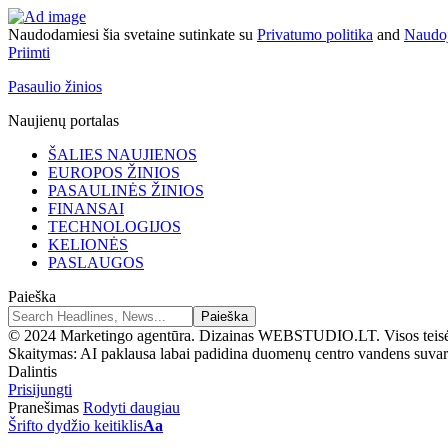
Naudodamiesi šia svetaine sutinkate su
Privatumo politika
and
Naudoj
Priimti
Pasaulio žinios
Naujienų portalas
ŠALIES NAUJIENOS
EUROPOS ŽINIOS
PASAULINĖS ŽINIOS
FINANSAI
TECHNOLOGIJOS
KELIONĖS
PASLAUGOS
Paieška
© 2024 Marketingo agentūra. Dizainas WEBSTUDIO.LT. Visos teis
Skaitymas:
AI paklausa labai padidina duomenų centro vandens suvar
Dalintis
Prisijungti
Pranešimas
Rodyti daugiau
Šrifto dydžio keitiklis
Aa