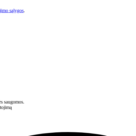
imo sąlygos
.
ės saugomos.
tojimą