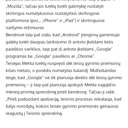
„Mozilla“, tačiau jos turėtų turėti galimybę nustatyti
skirtingus numatytuosius nustatymus skirtingose ​​
platformose (pvz., „iPhone“ ir „iPad“) ir skirtinguose
naršymo režimuose.
Bendrovė taip pat siūlo, kad „Android“ įrenginių gamintojai
galėtų turėti daugiau lankstumo iš anksto įkeldami kelis
paieškos variklius, taip pat iš anksto įkeldami „Google“
programas be „Google“ paieškos ar „Chrome“.
Teisėjas Mehta turėtų nuspręsti dėl teisių gynimo priemonių
kitais metais, o posėdis numatytas balandį. Mulhollandas
teigė, kad „Google“ ne tik planuoja derėtis dėl teisių gynimo
priemonių – ji taip pat planuoja apskųsti Mehta rugpjūčio
mėnesį priimtą sprendimą prieš bendrovę. Tačiau ji rašė:
„Prieš paduodant apeliaciją, teisinis procesas reikalauja, kad
šalys nurodytų, kokios teisės gynimo priemonės geriausiai
reaguotų į Teismo sprendimą.