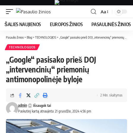
Aa
ŠALIES NAUJIENOS
EUROPOS ŽINIOS
PASAULINĖS ŽINIOS
Pasaulio žinios
>
Blog
>
TECHNOLOGIJOS
>
„Google“ pasisako prieš DOJ „intervencinių“ priemonių antimonopolinėje byloje
TECHNOLOGIJOS
„Google“ pasisako prieš DOJ
„intervencinių“ priemonių
antimonopolinėje byloje
2 Min. skaitymas
admin
Paskutinį kartą atnaujinta: 21 gruodžio, 2024 4:56 pm