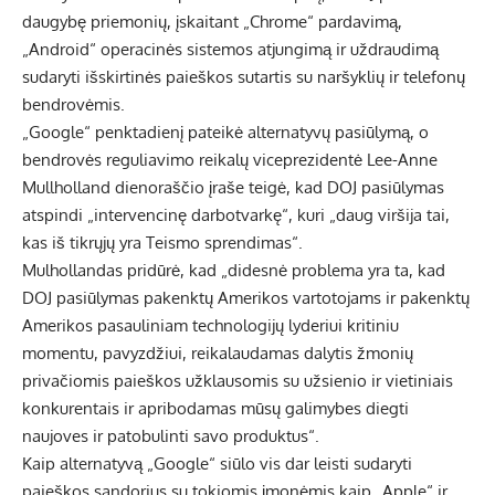
daugybę priemonių, įskaitant „Chrome“ pardavimą,
„Android“ operacinės sistemos atjungimą ir uždraudimą
sudaryti išskirtinės paieškos sutartis su naršyklių ir telefonų
bendrovėmis.
„Google“ penktadienį pateikė alternatyvų pasiūlymą, o
bendrovės reguliavimo reikalų viceprezidentė Lee-Anne
Mullholland dienoraščio įraše teigė, kad DOJ pasiūlymas
atspindi „intervencinę darbotvarkę“, kuri „daug viršija tai,
kas iš tikrųjų yra Teismo sprendimas“.
Mulhollandas pridūrė, kad „didesnė problema yra ta, kad
DOJ pasiūlymas pakenktų Amerikos vartotojams ir pakenktų
Amerikos pasauliniam technologijų lyderiui kritiniu
momentu, pavyzdžiui, reikalaudamas dalytis žmonių
privačiomis paieškos užklausomis su užsienio ir vietiniais
konkurentais ir apribodamas mūsų galimybes diegti
naujoves ir patobulinti savo produktus“.
Kaip alternatyvą „Google“ siūlo vis dar leisti sudaryti
paieškos sandorius su tokiomis įmonėmis kaip „Apple“ ir