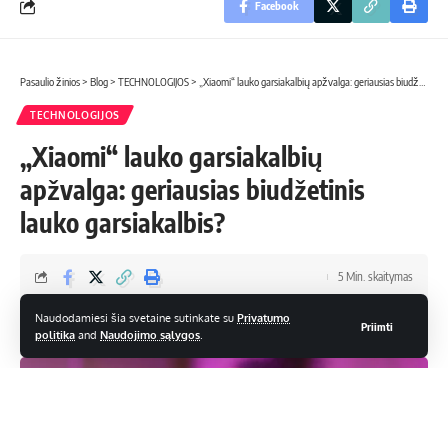
Facebook
Pasaulio žinios
>
Blog
>
TECHNOLOGIJOS
>
„Xiaomi“ lauko garsiakalbių apžvalga: geriausias biudžetinis lauko garsiakalbis?
TECHNOLOGIJOS
„Xiaomi“ lauko garsiakalbių
apžvalga: geriausias biudžetinis
lauko garsiakalbis?
5 Min. skaitymas
admin
Naudodamiesi šia svetaine sutinkate su
Privatumo
Priimti
Paskutinį kartą atnaujinta: 20 gruodžio, 2024 4:53 pm
politika
and
Naudojimo sąlygos
.