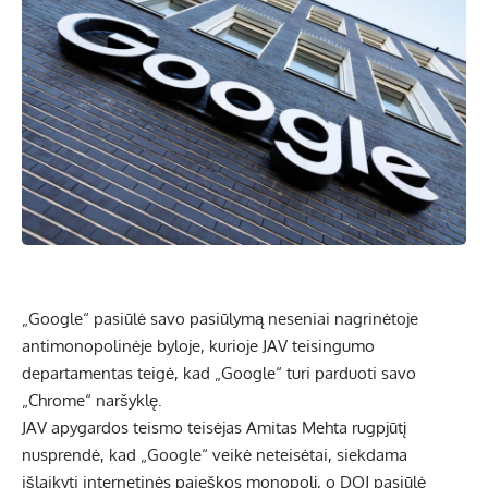
„Google“ pasiūlė savo pasiūlymą neseniai nagrinėtoje
antimonopolinėje byloje, kurioje JAV teisingumo
departamentas teigė, kad „Google“ turi parduoti savo
„Chrome“ naršyklę.
JAV apygardos teismo teisėjas Amitas Mehta rugpjūtį
nusprendė, kad „Google“ veikė neteisėtai, siekdama
išlaikyti internetinės paieškos monopolį, o DOJ pasiūlė