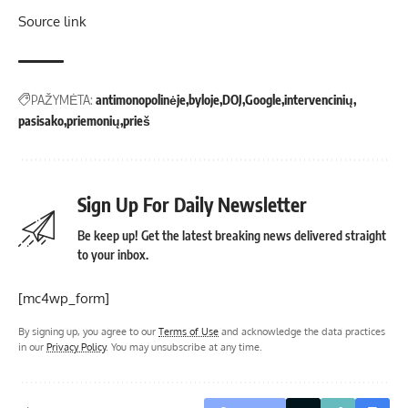
Source link
PAŽYMĖTA:
antimonopolinėje
byloje
DOJ
Google
intervencinių
pasisako
priemonių
prieš
Sign Up For Daily Newsletter
Be keep up! Get the latest breaking news delivered straight
to your inbox.
[mc4wp_form]
By signing up, you agree to our
Terms of Use
and acknowledge the data practices
in our
Privacy Policy
. You may unsubscribe at any time.