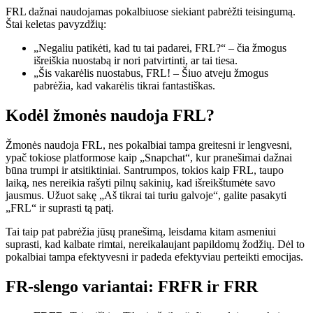
FRL dažnai naudojamas pokalbiuose siekiant pabrėžti teisingumą.
Štai keletas pavyzdžių:
„Negaliu patikėti, kad tu tai padarei, FRL?“ – čia žmogus
išreiškia nuostabą ir nori patvirtinti, ar tai tiesa.
„Šis vakarėlis nuostabus, FRL! – Šiuo atveju žmogus
pabrėžia, kad vakarėlis tikrai fantastiškas.
Kodėl žmonės naudoja FRL?
Žmonės naudoja FRL, nes pokalbiai tampa greitesni ir lengvesni,
ypač tokiose platformose kaip „Snapchat“, kur pranešimai dažnai
būna trumpi ir atsitiktiniai. Santrumpos, tokios kaip FRL, taupo
laiką, nes nereikia rašyti pilnų sakinių, kad išreikštumėte savo
jausmus. Užuot sakę „Aš tikrai tai turiu galvoje“, galite pasakyti
„FRL“ ir suprasti tą patį.
Tai taip pat pabrėžia jūsų pranešimą, leisdama kitam asmeniui
suprasti, kad kalbate rimtai, nereikalaujant papildomų žodžių. Dėl to
pokalbiai tampa efektyvesni ir padeda efektyviau perteikti emocijas.
FR-slengo variantai: FRFR ir FRR