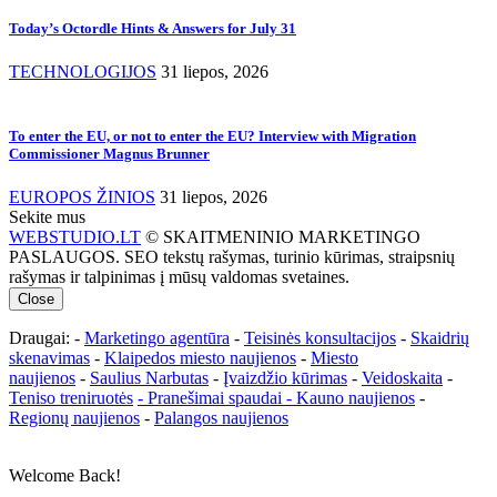
Today’s Octordle Hints & Answers for July 31
TECHNOLOGIJOS
31 liepos, 2026
To enter the EU, or not to enter the EU? Interview with Migration
Commissioner Magnus Brunner
EUROPOS ŽINIOS
31 liepos, 2026
Sekite mus
WEBSTUDIO.LT
© SKAITMENINIO MARKETINGO
PASLAUGOS. SEO tekstų rašymas, turinio kūrimas, straipsnių
rašymas ir talpinimas į mūsų valdomas svetaines.
Close
Draugai: -
Marketingo agentūra
-
Teisinės konsultacijos
-
Skaidrių
skenavimas
-
Klaipedos miesto naujienos
-
Miesto
naujienos
-
Saulius Narbutas
-
Įvaizdžio kūrimas
-
Veidoskaita
-
Teniso treniruotės
- Pranešimai spaudai -
Kauno naujienos
-
Regionų naujienos
-
Palangos naujienos
Welcome Back!