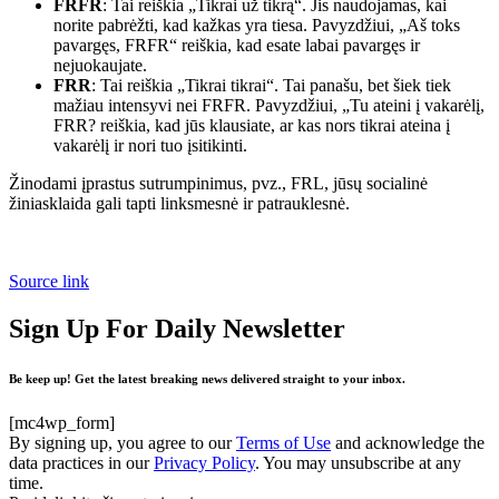
FRFR
: Tai reiškia „Tikrai už tikrą“. Jis naudojamas, kai
norite pabrėžti, kad kažkas yra tiesa. Pavyzdžiui, „Aš toks
pavargęs, FRFR“ reiškia, kad esate labai pavargęs ir
nejuokaujate.
FRR
: Tai reiškia „Tikrai tikrai“. Tai panašu, bet šiek tiek
mažiau intensyvi nei FRFR. Pavyzdžiui, „Tu ateini į vakarėlį,
FRR? reiškia, kad jūs klausiate, ar kas nors tikrai ateina į
vakarėlį ir nori tuo įsitikinti.
Žinodami įprastus sutrumpinimus, pvz., FRL, jūsų socialinė
žiniasklaida gali tapti linksmesnė ir patrauklesnė.
Source link
Sign Up For Daily Newsletter
Be keep up! Get the latest breaking news delivered straight to your inbox.
[mc4wp_form]
By signing up, you agree to our
Terms of Use
and acknowledge the
data practices in our
Privacy Policy
. You may unsubscribe at any
time.