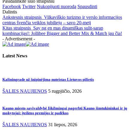
Pasidalinkite šiuo straipsniu
Facebook
Twitter
Nukopijuoti nuorodą
Spausdinti
Dalintis
Ankstesnis straipsnis
Vilkaviškio turizmo ir verslo informacijos
centras švenčia veiklos jubiliejų – savo 20-metį
Kitas straipsnis
Say ng en mas dinamiškas sulit-sarap
kombinacijas!: Jollibee Bigger and Better Mix & Match jau čia!
- Advertisement -
Latest News
Kaliningrade už šnipinėjimą nuteistas Lietuvos pilietis
ŠALIES NAUJIENOS
5 rugpjūčio, 2026
Kauno miesto savivaldybė Iškilmingai pagerbti Kauno šimtukininkai ir jų
mokytojai: įteiktos premijos ir padėkos
ŠALIES NAUJIENOS
31 liepos, 2026