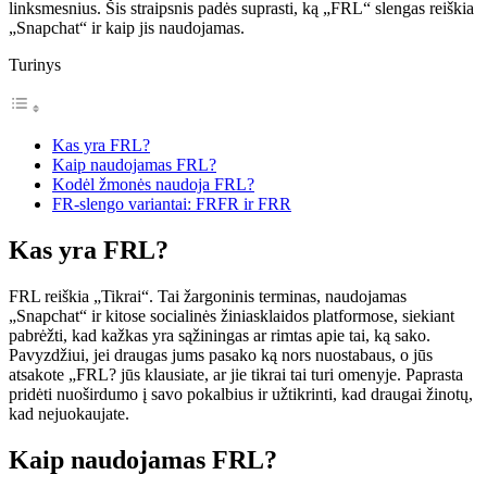
linksmesnius. Šis straipsnis padės suprasti, ką „FRL“ slengas reiškia
„Snapchat“ ir kaip jis naudojamas.
Turinys
Kas yra FRL?
Kaip naudojamas FRL?
Kodėl žmonės naudoja FRL?
FR-slengo variantai: FRFR ir FRR
Kas yra FRL?
FRL reiškia „Tikrai“. Tai žargoninis terminas, naudojamas
„Snapchat“ ir kitose socialinės žiniasklaidos platformose, siekiant
pabrėžti, kad kažkas yra sąžiningas ar rimtas apie tai, ką sako.
Pavyzdžiui, jei draugas jums pasako ką nors nuostabaus, o jūs
atsakote „FRL? jūs klausiate, ar jie tikrai tai turi omenyje. Paprasta
pridėti nuoširdumo į savo pokalbius ir užtikrinti, kad draugai žinotų,
kad nejuokaujate.
Kaip naudojamas FRL?