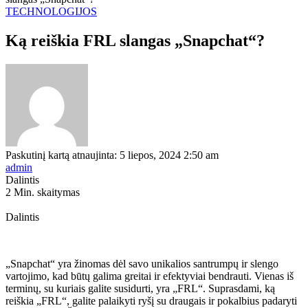
TECHNOLOGIJOS
Ką reiškia FRL slangas „Snapchat“?
Paskutinį kartą atnaujinta: 5 liepos, 2024 2:50 am
admin
Dalintis
2 Min. skaitymas
Dalintis
„Snapchat“ yra žinomas dėl savo unikalios santrumpų ir slengo
vartojimo, kad būtų galima greitai ir efektyviai bendrauti. Vienas iš
terminų, su kuriais galite susidurti, yra „FRL“. Suprasdami, ką
reiškia „FRL“, galite palaikyti ryšį su draugais ir pokalbius padaryti