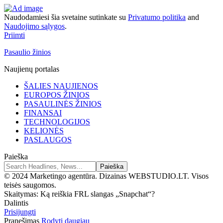
Naudodamiesi šia svetaine sutinkate su
Privatumo politika
and
Naudojimo sąlygos
.
Priimti
Pasaulio žinios
Naujienų portalas
ŠALIES NAUJIENOS
EUROPOS ŽINIOS
PASAULINĖS ŽINIOS
FINANSAI
TECHNOLOGIJOS
KELIONĖS
PASLAUGOS
Paieška
© 2024 Marketingo agentūra. Dizainas WEBSTUDIO.LT. Visos
teisės saugomos.
Skaitymas:
Ką reiškia FRL slangas „Snapchat“?
Dalintis
Prisijungti
Pranešimas
Rodyti daugiau