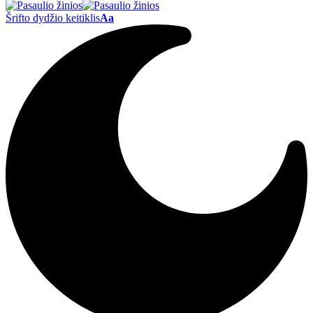
Šrifto dydžio keitiklis
Aa