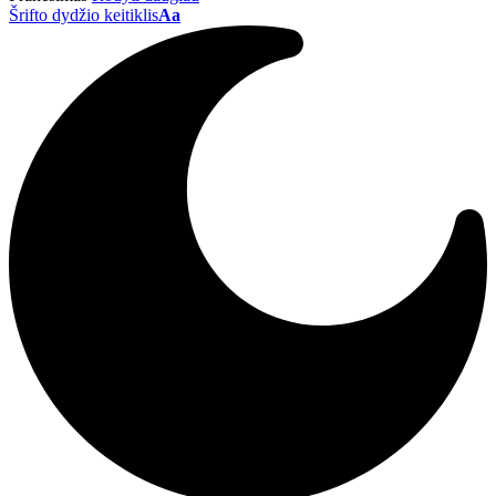
Šrifto dydžio keitiklis
Aa