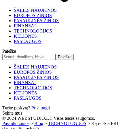
ŠALIES NAUJIENOS
EUROPOS ŽINIOS
PASAULINĖS ŽINIOS
FINANSAI
TECHNOLOGIJOS
KELIONĖS
PASLAUGOS
Paieška
ŠALIES NAUJIENOS
EUROPOS ŽINIOS
PASAULINĖS ŽINIOS
FINANSAI
TECHNOLOGIJOS
KELIONĖS
PASLAUGOS
Turite paskyrą?
Prisijungti
Sekite mus
© 2024 WEBSTUDIO.LT. Visos teisės saugomos.
Pasaulio žinios
>
Blog
>
TECHNOLOGIJOS
>
Ką reiškia FRL
slangas „Snapchat“?