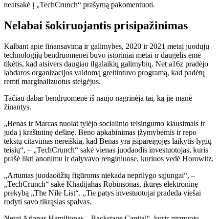
neatsakė į „TechCrunch“ prašymą pakomentuoti.
Nelabai šokiruojantis prisipažinimas
Kalbant apie finansavimą ir galimybes, 2020 ir 2021 metai juodųjų
technologijų bendruomenei buvo istoriniai metai ir daugelis ėmė
tikėtis, kad atsivers daugiau ilgalaikių galimybių. Net a16z pradėjo
labdaros organizacijos valdomą greitintuvo programą, kad padėtų
remti marginalizuotus steigėjus.
Tačiau dabar bendruomenė iš naujo nagrinėja tai, ką jie manė
žinantys.
„Benas ir Marcas nuolat tylėjo socialinio teisingumo klausimais ir
juda į kraštutinę dešinę. Beno apkabinimas įžymybėmis ir repo
tekstų citavimas nereiškia, kad Benas yra įsipareigojęs laikytis lygių
teisių“, – „TechCrunch“ sakė vienas juodaodis investuotojas, kuris
prašė likti anonimu ir dalyvavo renginiuose, kuriuos vedė Horowitz.
„Artumas juodaodžių figūroms niekada neprilygo sąjungai“, –
„TechCrunch“ sakė Khadijahas Robinsonas, įkūręs elektroninę
prekybą „The Nile List“. „Tie patys investuotojai pradeda viešai
rodyti savo tikrąsias spalvas.
Netgi Arlanas Hamiltonas, „Backstage Capital“, kuris pirmuoju