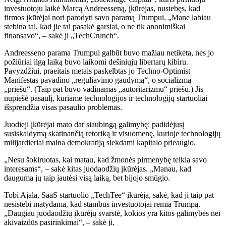
investuotoju laikė Marcą Andreesseną, įkūrėjas, nustebęs, kad
firmos įkūrėjai nori parodyti savo paramą Trumpui. „Mane labiau
stebina tai, kad jie tai pasakė garsiai, o ne tik anonimiškai
finansavo“, – sakė ji „TechCrunch“.
Andreesseno parama Trumpui galbūt buvo mažiau netikėta, nes jo
požiūriai ilgą laiką buvo laikomi dešiniųjų libertarų kibiru.
Pavyzdžiui, praeitais metais paskelbtas jo Techno-Optimist
Manifestas pavadino „reguliavimo gaudymą“, o socializmą –
„priešu“. (Taip pat buvo vadinamas „autoritarizmu“ priešu.) Jis
nupiešė pasaulį, kuriame technologijos ir technologijų startuoliai
išsprendžia visas pasaulio problemas.
Juodieji įkūrėjai mato dar siaubingą galimybę: padidėjusį
susiskaldymą skatinančią retoriką ir visuomenę, kurioje technologijų
milijardieriai maina demokratiją siekdami kapitalo prieaugio.
„Nesu šokiruotas, kai matau, kad žmonės pirmenybę teikia savo
interesams“, – sakė kitas juodaodžių įkūrėjas. „Manau, kad
dauguma jų taip jautėsi visą laiką, bet bijojo smūgio.
Tobi Ajala, SaaS startuolio „TechTee“ įkūrėja, sakė, kad ji taip pat
nesistebi matydama, kad stambūs investuotojai remia Trumpą.
„Daugiau juodaodžių įkūrėjų svarstė, kokios yra kitos galimybės nei
akivaizdūs pasirinkimai“, – sakė ji.