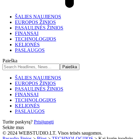
ŠALIES NAUJIENOS
EUROPOS ŽINIOS
PASAULINĖS ŽINIOS
FINANSAI
TECHNOLOGIJOS
KELIONĖS
PASLAUGOS
Paieška
ŠALIES NAUJIENOS
EUROPOS ŽINIOS
PASAULINĖS ŽINIOS
FINANSAI
TECHNOLOGIJOS
KELIONĖS
PASLAUGOS
Turite paskyrą?
Prisijungti
Sekite mus
© 2024 WEBSTUDIO.LT. Visos teisės saugomos.
Pasaulio žinios
>
Blog
>
TECHNOLOGIJOS
>
Kai kurie juodųjų