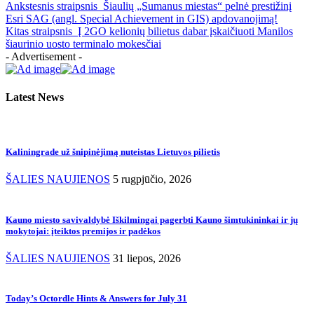
Ankstesnis straipsnis
Šiaulių „Sumanus miestas“ pelnė prestižinį
Esri SAG (angl. Special Achievement in GIS) apdovanojimą!
Kitas straipsnis
Į 2GO kelionių bilietus dabar įskaičiuoti Manilos
šiaurinio uosto terminalo mokesčiai
- Advertisement -
Latest News
Kaliningrade už šnipinėjimą nuteistas Lietuvos pilietis
ŠALIES NAUJIENOS
5 rugpjūčio, 2026
Kauno miesto savivaldybė Iškilmingai pagerbti Kauno šimtukininkai ir jų
mokytojai: įteiktos premijos ir padėkos
ŠALIES NAUJIENOS
31 liepos, 2026
Today’s Octordle Hints & Answers for July 31