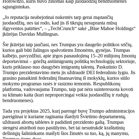
Horowitzo, kuris buvo žinomas kaip juodaodžių bendruomenės
sąjungininkas.
„Jo reputacija neabejotinai nukentės tarp gerai mąstančių
juodaodžių, nes tai rodo, kad jis iš tikrųjų nesupranta mūsų
išgyventos patirties“, – „TechCrunch“ sakė „Blue Mahoe Holdings“
įkūrėjas Davidas Mullingsas.
Šie įkūrėjai taip jaučiasi, nes Trumpas yra daugelio politikos sričių,
kurios gali būti žalingos spalvotiems žmonėms, gynėjas. Trumpas
kalbėjo, pavyzdžiui, apie jėgos panaudojimą 15–20 milijonų žmonių
deportavimui – griežtą antiimigrantų politiką technologijų sektoriuje,
kuris priklauso nuo daugybės imigrantų talentų. Paskutinio D.
Trumpo prezidentavimo metu jis uždraudė DEI federaliniu lygiu. Jis
grasino panaikinti federalinį finansavimą iš mokyklų, kurios siūlo
mokymo programas rasės ir rasizmo temomis. Respublikonų
platforma, vadovaujama Trumpo, taip pat nėra suinteresuota kovoti
su klimato kaita (kuri neproporcingai veikia juodaodžių ir rudųjų
bendruomenes).
Tada yra projektas 2025, kurį parengė buvę Trumpo administracijos
pareigūnai ir kuriame raginama išardyti Švietimo departamentą,
uždrausti abortų tabletes ir padidinti prezidento galią. Trumpas
stengėsi atsiriboti nuo pasiūlymo, bet tai nesutrukdė kraštutinių
dešiniųjų šalininkams maišyti šios žinutės su tuo, ką, jų manymu,
Trumpas jiems duos.