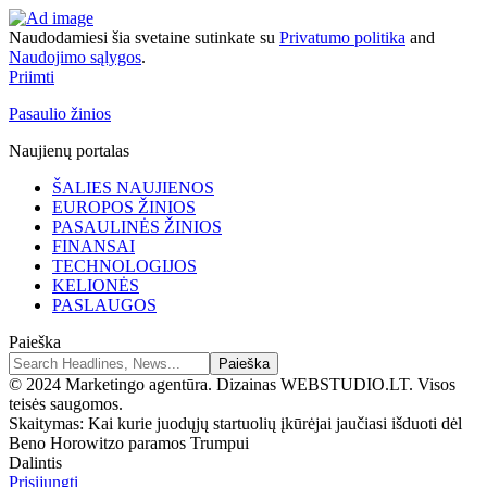
Naudodamiesi šia svetaine sutinkate su
Privatumo politika
and
Naudojimo sąlygos
.
Priimti
Pasaulio žinios
Naujienų portalas
ŠALIES NAUJIENOS
EUROPOS ŽINIOS
PASAULINĖS ŽINIOS
FINANSAI
TECHNOLOGIJOS
KELIONĖS
PASLAUGOS
Paieška
© 2024 Marketingo agentūra. Dizainas WEBSTUDIO.LT. Visos
teisės saugomos.
Skaitymas:
Kai kurie juodųjų startuolių įkūrėjai jaučiasi išduoti dėl
Beno Horowitzo paramos Trumpui
Dalintis
Prisijungti