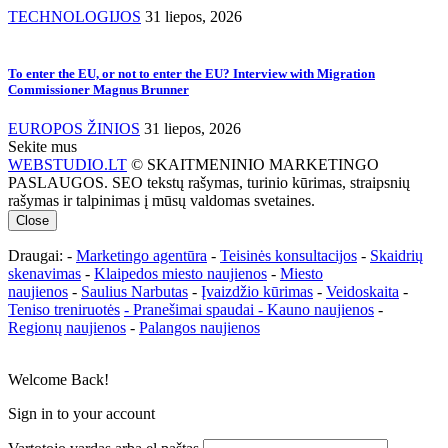
TECHNOLOGIJOS
31 liepos, 2026
To enter the EU, or not to enter the EU? Interview with Migration
Commissioner Magnus Brunner
EUROPOS ŽINIOS
31 liepos, 2026
Sekite mus
WEBSTUDIO.LT
© SKAITMENINIO MARKETINGO
PASLAUGOS. SEO tekstų rašymas, turinio kūrimas, straipsnių
rašymas ir talpinimas į mūsų valdomas svetaines.
Close
Draugai: -
Marketingo agentūra
-
Teisinės konsultacijos
-
Skaidrių
skenavimas
-
Klaipedos miesto naujienos
-
Miesto
naujienos
-
Saulius Narbutas
-
Įvaizdžio kūrimas
-
Veidoskaita
-
Teniso treniruotės
- Pranešimai spaudai -
Kauno naujienos
-
Regionų naujienos
-
Palangos naujienos
Welcome Back!
Sign in to your account