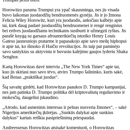
Horowitzo parama Trumpui yra ypač skausminga, nes jis visada
buvo laikomas juodaodžių bendruomenės gynėju. Jis ir jo žmona
Felicia Wiley Horowitz, kuri yra juodaodis, anksčiau kalbėjo apie
tai, kiek daug padarė juodaodžių bendruomenei ir rengė renginius
bei erdves juodaodžiams technikams susiburti ir užmegzti ryšius. Jis
parašė knygą su garsaus afroamerikiečių istoriko Henry Louis
Gateso jaunesniojo pratarme ir papasakojo apie savo meilę hiphopui
ir apie tai, ko išmoko iš Haičio revoliucijos. Jis taip pat paminėjo
savo santykius su aktyvistu ir buvusiu kalėjimo gaujos lyderiu Shaka
Senghor.
Kartą Horowitzas davė interviu „The New York Times“ apie tai,
kuo jis skiriasi nuo savo tėvo, atviro Trumpo šalininko, kuris sakė,
kad Benas „praktiškai juodas“.
Šią savaitę girdėti, kad Horowitzas paaukos D. Trumpo kampanijai,
nes jam patinka D. Trumpo politika dėl kriptovaliutų reguliavimo ir
mokesčių, daugeliui įskaudino.
„Atrodo, kad asmeninis interesas ir pelnas nusveria žmones“, – sakė
Nigerijos amerikiečių įkūrėjas. „Sunkūs dalykai apie sunkius
dalykus“ kartais reiškia pasipriešinimą priespaudai.
Andreessenas Horowitzas atsisakė komentuoti, o Horowitzas