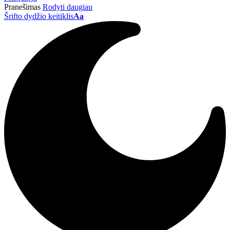
Pranešimas
Rodyti daugiau
Šrifto dydžio keitiklis
Aa