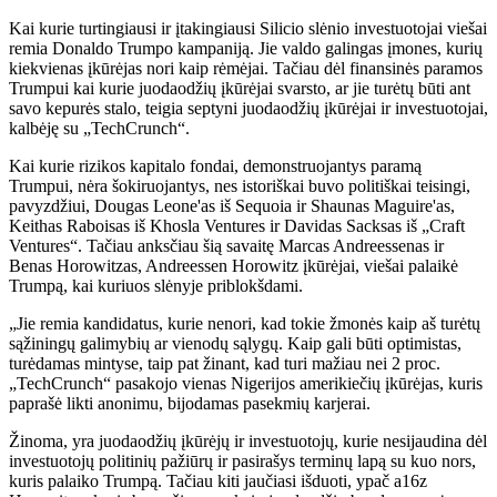
Kai kurie turtingiausi ir įtakingiausi Silicio slėnio investuotojai viešai
remia Donaldo Trumpo kampaniją. Jie valdo galingas įmones, kurių
kiekvienas įkūrėjas nori kaip rėmėjai. Tačiau dėl finansinės paramos
Trumpui kai kurie juodaodžių įkūrėjai svarsto, ar jie turėtų būti ant
savo kepurės stalo, teigia septyni juodaodžių įkūrėjai ir investuotojai,
kalbėję su „TechCrunch“.
Kai kurie rizikos kapitalo fondai, demonstruojantys paramą
Trumpui, nėra šokiruojantys, nes istoriškai buvo politiškai teisingi,
pavyzdžiui, Dougas Leone'as iš Sequoia ir Shaunas Maguire'as,
Keithas Raboisas iš Khosla Ventures ir Davidas Sacksas iš „Craft
Ventures“. Tačiau anksčiau šią savaitę Marcas Andreessenas ir
Benas Horowitzas, Andreessen Horowitz įkūrėjai, viešai palaikė
Trumpą, kai kuriuos slėnyje priblokšdami.
„Jie remia kandidatus, kurie nenori, kad tokie žmonės kaip aš turėtų
sąžiningų galimybių ar vienodų sąlygų. Kaip gali būti optimistas,
turėdamas mintyse, taip pat žinant, kad turi mažiau nei 2 proc.
„TechCrunch“ pasakojo vienas Nigerijos amerikiečių įkūrėjas, kuris
paprašė likti anonimu, bijodamas pasekmių karjerai.
Žinoma, yra juodaodžių įkūrėjų ir investuotojų, kurie nesijaudina dėl
investuotojų politinių pažiūrų ir pasirašys terminų lapą su kuo nors,
kuris palaiko Trumpą. Tačiau kiti jaučiasi išduoti, ypač a16z