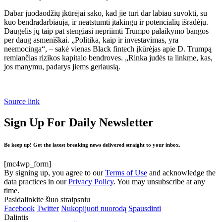
Dabar juodaodžių įkūrėjai sako, kad jie turi dar labiau suvokti, su
kuo bendradarbiauja, ir neatstumti įtakingų ir potencialių išradėjų.
Daugelis jų taip pat stengiasi nepriimti Trumpo palaikymo bangos
per daug asmeniškai. „Politika, kaip ir investavimas, yra
neemocinga“, – sakė vienas Black fintech įkūrėjas apie D. Trumpą
remiančias rizikos kapitalo bendroves. „Rinka judės ta linkme, kas,
jos manymu, padarys jiems geriausią.
Source link
Sign Up For Daily Newsletter
Be keep up! Get the latest breaking news delivered straight to your inbox.
[mc4wp_form]
By signing up, you agree to our
Terms of Use
and acknowledge the
data practices in our
Privacy Policy
. You may unsubscribe at any
time.
Pasidalinkite šiuo straipsniu
Facebook
Twitter
Nukopijuoti nuorodą
Spausdinti
Dalintis