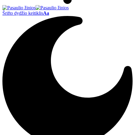
Šrifto dydžio keitiklis
Aa