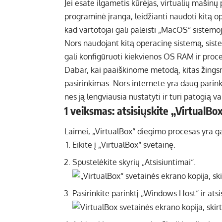
Jei esate ilgametis kūrėjas, virtualių mašinų 
programinė įranga, leidžianti naudoti kitą ope
kad vartotojai gali paleisti „MacOS“ sistemoj
Nors naudojant kitą operacinę sistemą, sistem
gali konfigūruoti kiekvienos OS RAM ir proce
Dabar, kai paaiškinome metodą, kitas žingsn
pasirinkimas. Nors internete yra daug parin
nes ją lengviausia nustatyti ir turi patogią va
1 veiksmas: atsisiųskite „VirtualBox
Laimei, „VirtualBox“ diegimo procesas yra g
Eikite į „VirtualBox“ svetainę.
Spustelėkite skyrių „Atsisiuntimai“.
Pasirinkite parinktį „Windows Host“ ir ats