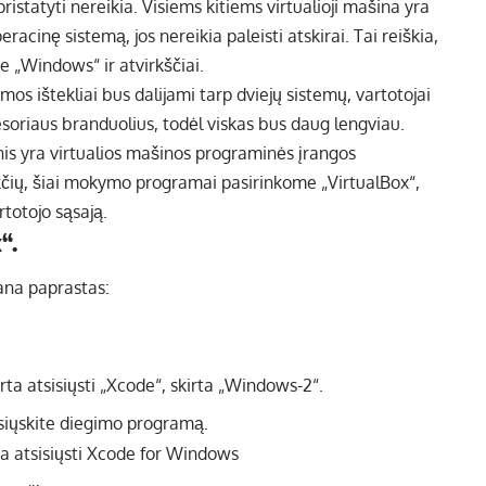
pristatyti nereikia. Visiems kitiems virtualioji mašina yra
racinę sistemą, jos nereikia paleisti atskirai. Tai reiškia,
e „Windows“ ir atvirkščiai.
os ištekliai bus dalijami tarp dviejų sistemų, vartotojai
soriaus branduolius, todėl viskas bus daug lengviau.
is yra virtualios mašinos programinės įrangos
kčių, šiai mokymo programai pasirinkome „VirtualBox“,
rtotojo sąsają.
“.
ana paprastas:
isiųskite diegimo programą.