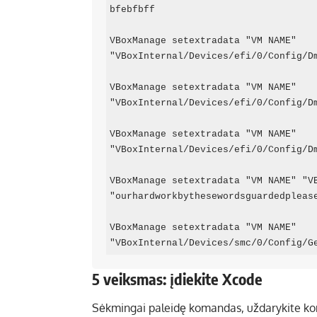
bfebfbff

VBoxManage setextradata "VM NAME" 
"VBoxInternal/Devices/efi/0/Config/Dm
VBoxManage setextradata "VM NAME" 
"VBoxInternal/Devices/efi/0/Config/Dm
VBoxManage setextradata "VM NAME" 
"VBoxInternal/Devices/efi/0/Config/Dm
VBoxManage setextradata "VM NAME" "VB
"ourhardworkbythesewordsguardedplease
VBoxManage setextradata "VM NAME" 
5 veiksmas: įdiekite Xcode
Sėkmingai paleidę komandas, uždarykite kom