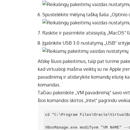
Spustelėkite mėlyną tašką šalia „Optinio dis
Raskite ir pasirinkite atsisiųstą „MacOS“ fa
Įgalinkite USB 3.0 nustatymą „USB“ srityje
Atlikę šiuos pakeitimus, taip pat turime pa
kad virtualioji mašina veiktų su ne Apple įre
pavadinimą ir atidarykite komandų eilutę ka
komandas.
Tačiau pakeiskite „VM pavadinimą“ savo vir
šios komandos skirtos „Intel“ pagrindu vei
cd "C:\Program Files\Oracle\VirtualBo
VBoxManage.exe modifyvm "VM NAME" --c