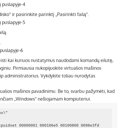
ko“ ir pasirinkite parinktį „Pasirinkti failą“.
ilą.
.
keisti kai kuriuos nustatymus naudodami komandų eilutę,
nginiu. Pirmiausia nukopijuokite virtualios mašinos
ip administratorius. Vykdykite toliau nurodytas
tualios mašinos pavadinimu. Be to, svarbu pažymėti, kad
kiančiam „Windows“ nešiojamam kompiuteriui.
x\"

puidset 00000001 000106e5 00100800 0098e3fd 