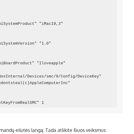
iSystemProduct" "iMac19,3"

iSystemVersion" "1.0"

iBoardProduct" "Iloveapple"

oxInternal/Devices/smc/0/Config/DeviceKey" 
dontsteal(c)AppleComputerInc"

andų eilutės langą. Tada atlikite šiuos veiksmus: