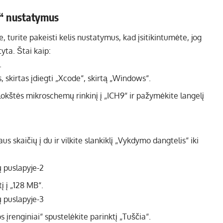
x“ nustatymus
 turite pakeisti kelis nustatymus, kad įsitikintumėte, jog
tyta. Štai kaip:
.
lokštės mikroschemų rinkinį į „ICH9“ ir pažymėkite langelį
us skaičių į du ir vilkite slankiklį „Vykdymo dangtelis“ iki
į į „128 MB“.
los įrenginiai“ spustelėkite parinktį „Tuščia“.