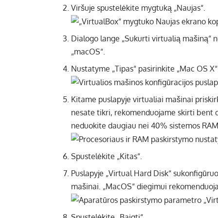
Viršuje spustelėkite mygtuką „Naujas“.
Dialogo lange „Sukurti virtualią mašiną
„macOS“.
Nustatyme „Tipas“ pasirinkite „Mac OS X“, 
Kitame puslapyje virtualiai mašinai priskir
nesate tikri, rekomenduojame skirti bent 
neduokite daugiau nei 40% sistemos RAM
Spustelėkite „Kitas“.
Puslapyje „Virtual Hard Disk“ sukonfigūruoki
mašinai. „MacOS“ diegimui rekomenduojam
Spustelėkite „Baigti“.