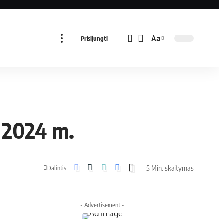
Aa
Prisijungti
 2024 m.
5 Min. skaitymas
Dalintis
- Advertisement -