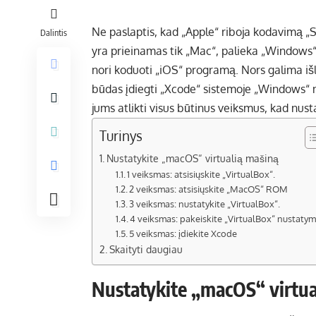
Ne paslaptis, kad „Apple“ riboja kodavimą „S
Dalintis
yra prieinamas tik „Mac“, palieka „Windows“ į
nori koduoti „iOS“ programą. Nors galima iš
būdas įdiegti „Xcode“ sistemoje „Windows“ n
jums atlikti visus būtinus veiksmus, kad nu
Turinys
Nustatykite „macOS“ virtualią mašiną
1 veiksmas: atsisiųskite „VirtualBox“.
2 veiksmas: atsisiųskite „MacOS“ ROM
3 veiksmas: nustatykite „VirtualBox“.
4 veiksmas: pakeiskite „VirtualBox“ nustaty
5 veiksmas: įdiekite Xcode
Skaityti daugiau
Nustatykite „macOS“ virtu