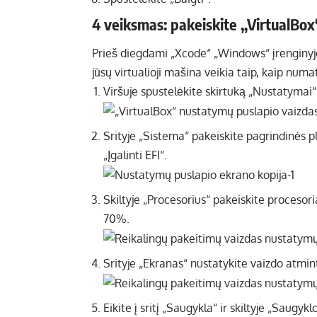
4 veiksmas: pakeiskite „VirtualBo
Prieš diegdami „Xcode“ „Windows“ įrenginyje,
jūsų virtualioji mašina veikia taip, kaip numa
Viršuje spustelėkite skirtuką „Nustatymai“
Srityje „Sistema“ pakeiskite pagrindinės p
„Įgalinti EFI“.
Skiltyje „Procesorius“ pakeiskite procesoria
70%.
Srityje „Ekranas“ nustatykite vaizdo atmint
Eikite į sritį „Saugykla“ ir skiltyje „Saugyk