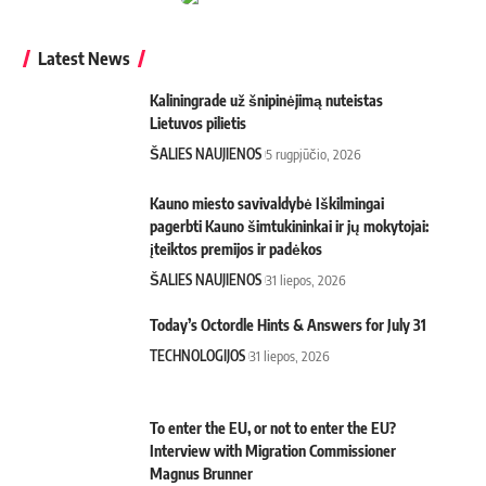
Latest News
Kaliningrade už šnipinėjimą nuteistas
Lietuvos pilietis
ŠALIES NAUJIENOS
5 rugpjūčio, 2026
Kauno miesto savivaldybė Iškilmingai
pagerbti Kauno šimtukininkai ir jų mokytojai:
įteiktos premijos ir padėkos
ŠALIES NAUJIENOS
31 liepos, 2026
Today’s Octordle Hints & Answers for July 31
TECHNOLOGIJOS
31 liepos, 2026
To enter the EU, or not to enter the EU?
Interview with Migration Commissioner
Magnus Brunner