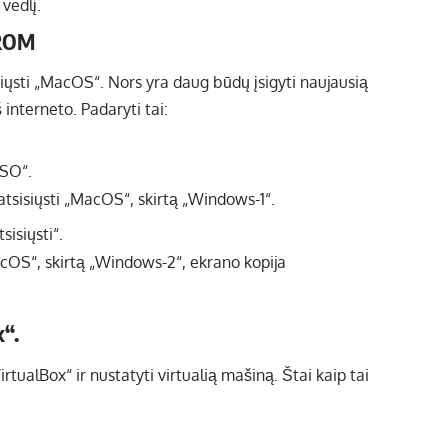
vedlį.
 ROM
isiųsti „MacOS“. Nors yra daug būdų įsigyti naujausią
interneto. Padaryti tai:
ISO“.
isiųsti“.
x“.
tualBox“ ir nustatyti virtualią mašiną. Štai kaip tai