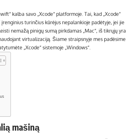
wift“ kalba savo „Xcode“ platformoje. Tai, kad „Xcode“
renginius turinčius kūrėjus nepalankioje padėtyje, jei jie
leisti nemažą pinigų sumą pirkdamas „Mac“, iš tikrųjų yra
audojant virtualizaciją. Šiame straipsnyje mes padėsime
statytumėte „Xcode“ sistemoje „Windows“.
mus
alią mašiną