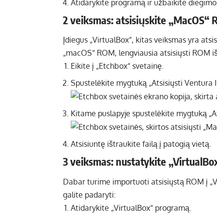
Atidarykite programą ir užbaikite diegimo 
2 veiksmas: atsisiųskite „MacOS“
Įdiegus „VirtualBox“, kitas veiksmas yra ats
„macOS“ ROM, lengviausia atsisiųsti ROM iš 
Eikite į „Etchbox“ svetainę.
Spustelėkite mygtuką „Atsisiųsti Ventura 
Kitame puslapyje spustelėkite mygtuką „Ats
Atsisiuntę ištraukite failą į patogią vietą.
3 veiksmas: nustatykite „VirtualBo
Dabar turime importuoti atsisiųstą ROM į „Vir
galite padaryti:
Atidarykite „VirtualBox“ programą.