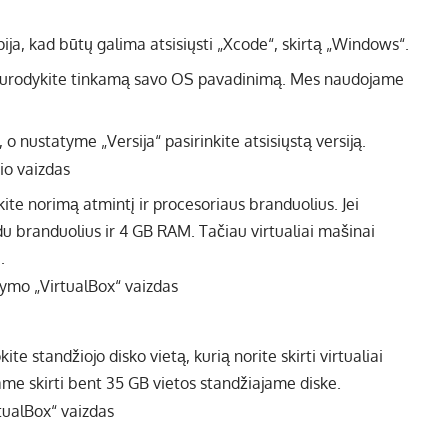
“ nurodykite tinkamą savo OS pavadinimą. Mes naudojame
o nustatyme „Versija“ pasirinkite atsisiųstą versiją.
kite norimą atmintį ir procesoriaus branduolius. Jei
du branduolius ir 4 GB RAM. Tačiau virtualiai mašinai
.
te standžiojo disko vietą, kurią norite skirti virtualiai
e skirti bent 35 GB vietos standžiajame diske.