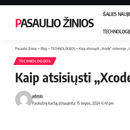
ŠALIES NAUJ
PASAULIO ŽINIOS
TECHNOLOGI
Pasaulio žinios
>
Blog
>
TECHNOLOGIJOS
>
Kaip atsisiųsti „Xcode“ sistemoje
TECHNOLOGIJOS
Kaip atsisiųsti „Xco
admin
Paskutinį kartą atnaujinta: 15 liepos, 2024 6:41 pm