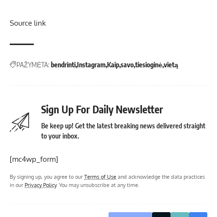
Source link
PAŽYMĖTA:
bendrinti
Instagram
Kaip
savo
tiesioginė
vietą
Sign Up For Daily Newsletter
Be keep up! Get the latest breaking news delivered straight
to your inbox.
[mc4wp_form]
By signing up, you agree to our
Terms of Use
and acknowledge the data practices
in our
Privacy Policy
. You may unsubscribe at any time.