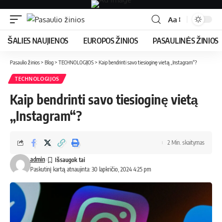
Aa
ŠALIES NAUJIENOS
EUROPOS ŽINIOS
PASAULINĖS ŽINIOS
Pasaulio žinios
>
Blog
>
TECHNOLOGIJOS
>
Kaip bendrinti savo tiesioginę vietą „Instagram“?
TECHNOLOGIJOS
Kaip bendrinti savo tiesioginę vietą
„Instagram“?
2 Min. skaitymas
admin
Paskutinį kartą atnaujinta: 30 lapkričio, 2024 4:25 pm