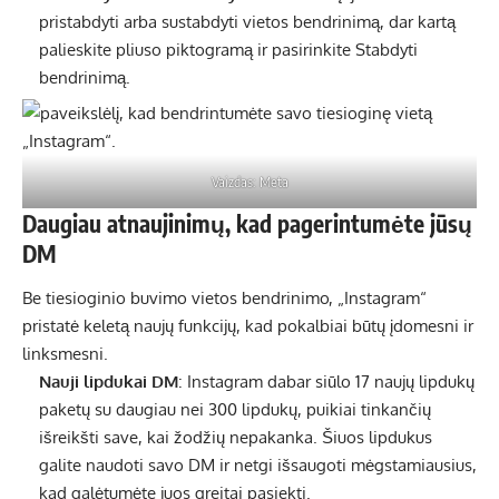
pristabdyti arba sustabdyti vietos bendrinimą, dar kartą
palieskite pliuso piktogramą ir pasirinkite Stabdyti
bendrinimą.
Vaizdas: Meta
Daugiau atnaujinimų, kad pagerintumėte jūsų
DM
Be tiesioginio buvimo vietos bendrinimo, „Instagram“
pristatė keletą naujų funkcijų, kad pokalbiai būtų įdomesni ir
linksmesni.
Nauji lipdukai DM
: Instagram dabar siūlo 17 naujų lipdukų
paketų su daugiau nei 300 lipdukų, puikiai tinkančių
išreikšti save, kai žodžių nepakanka. Šiuos lipdukus
galite naudoti savo DM ir netgi išsaugoti mėgstamiausius,
kad galėtumėte juos greitai pasiekti.