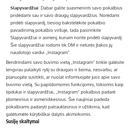
Slapyvardžiai
: Dabar galite suasmeninti savo pokalbius
pridėdami sau ir savo draugų slapyvardžius. Norėdami
pridėti slapyvardį, tiesiog bakstelėkite pokalbio
pavadinimą pokalbio viršuje, tada pasirinkite
Slapyvardžiai ir asmenį, kuriam norite pridėti slapyvardį.
Šie slapyvardžiai rodomi tik DM ir neturės įtakos jų
naudotojo vardui „Instagram“.
Bendrindami savo buvimo vietą „Instagram“ tinkle galėsite
lengviau palaikyti ryšį su draugais ir šeima, nesvarbu, ar
planuojate susitikti, ar nuolat informuojate juos apie savo
buvimo vietą. Su papildomomis funkcijomis, tokiomis kaip
lipdukai ir slapyvardžiai, „Instagram“ pokalbius padarė
įdomesnius ir asmeniškesnius. Šie naujiniai padeda
pokalbiams padaryti patrauklesnius ir užtikrina, kad
galėtumėte kūrybiškai dalytis akimirkomis.
Susiję skaitymai