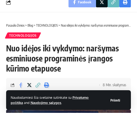
Facebook
Pasaulio žinios
>
Blog
>
TECHNOLOGIJOS
>
Nuo idėjos iki vykdymo: naršymas esminiuose programinės įrangos kūrimo etapuose
TECHNOLOGIJOS
Nuo idėjos iki vykdymo: naršymas
esminiuose programinės įrangos
kūrimo etapuose
8 Min. skaitymas
admin
Naudodamiesi šia svetaine sutinkate su
Privatumo
Priimti
Paskutinį kartą atnaujinta: 29 lapkričio, 2024 4:24 pm
politika
and
Naudojimo sąlygos
.