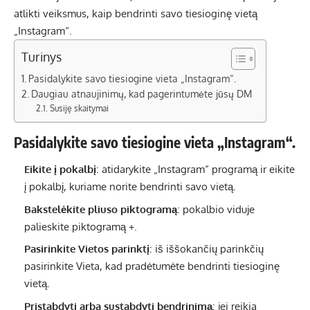
atlikti veiksmus, kaip bendrinti savo tiesioginę vietą
„Instagram“.
Turinys
Pasidalykite savo tiesiogine vieta „Instagram“.
Daugiau atnaujinimų, kad pagerintumėte jūsų DM
Susiję skaitymai
Pasidalykite savo tiesiogine vieta „Instagram“.
Eikite į pokalbį
: atidarykite „Instagram“ programą ir eikite
į pokalbį, kuriame norite bendrinti savo vietą.
Bakstelėkite pliuso piktogramą
: pokalbio viduje
palieskite piktogramą +.
Pasirinkite Vietos parinktį
: iš iššokančių parinkčių
pasirinkite Vieta, kad pradėtumėte bendrinti tiesioginę
vietą.
Pristabdyti arba sustabdyti bendrinimą
: jei reikia