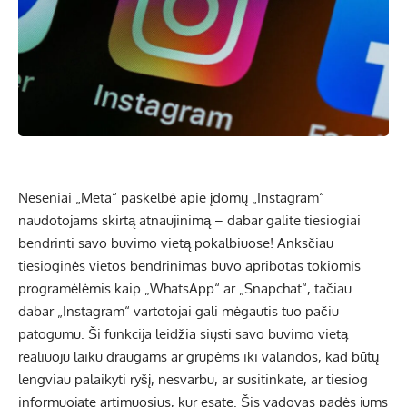
Neseniai „Meta“ paskelbė apie įdomų „Instagram“
naudotojams skirtą atnaujinimą – dabar galite tiesiogiai
bendrinti savo buvimo vietą pokalbiuose! Anksčiau
tiesioginės vietos bendrinimas buvo apribotas tokiomis
programėlėmis kaip „WhatsApp“ ar „Snapchat“, tačiau
dabar „Instagram“ vartotojai gali mėgautis tuo pačiu
patogumu. Ši funkcija leidžia siųsti savo buvimo vietą
realiuoju laiku draugams ar grupėms iki valandos, kad būtų
lengviau palaikyti ryšį, nesvarbu, ar susitinkate, ar tiesiog
informuojate artimuosius, kur esate. Šis vadovas padės jums