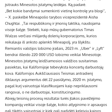
įsitrauks Minesotos įstatymų leidėjas. Ką padarė.
„Bet kokie bandymai sumenkinti vietinę kontrolę yra blogi“,
– X. paskelbė Mineapolio tarybos viceprezidentė Aisha
Chughtai. „Tai respublikonų ir įmonių taktika, naudojama
visoje šalyje. Stebėti, kaip mūsų gubernatorius Timas
Walzas verčiasi milijardų dolerių korporacijoms, kurios
reikalauja iš anksto aplenkti Mineapolį, yra šlykštu.
Remiantis valstijos lobizmo įrašais, 2023 m. „Uber“ ir „Lyft“
bendrai išleido 220 000 USD lobizmo veiklai Minesotoje.
Minesotos įstatymų leidžiamosios valdžios susitarimas
pasiektas, kai Kalifornijoje tebevyksta koncertų darbuotojų
kova. Kalifornijos Aukščiausiasis Teismas antradienį
išklausys argumentus dėl 22 pasiūlymo, 2020 m. įstatymo,
pagal kurį vairuotojai klasifikuojami kaip nepriklausomi
rangovai, o ne darbuotojai, konstitucingumo.
Abiejų teisinių procesų rezultatai turės įtakos pavėžėjimo
kompanijų veiklai visoje šalyje, kokio atlyginimo ir apsaugos
gali tikėtis vairuotojai ir kiek gali padidėti keleivių kainos.