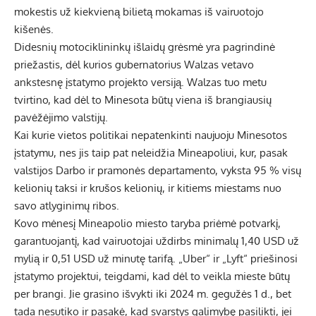
mokestis už kiekvieną bilietą mokamas iš vairuotojo
kišenės.
Didesnių motociklininkų išlaidų grėsmė yra pagrindinė
priežastis, dėl kurios gubernatorius Walzas vetavo
ankstesnę įstatymo projekto versiją. Walzas tuo metu
tvirtino, kad dėl to Minesota būtų viena iš brangiausių
pavėžėjimo valstijų.
Kai kurie vietos politikai nepatenkinti naujuoju Minesotos
įstatymu, nes jis taip pat neleidžia Mineapoliui, kur, pasak
valstijos Darbo ir pramonės departamento, vyksta 95 % visų
kelionių taksi ir krušos kelionių, ir kitiems miestams nuo
savo atlyginimų ribos.
Kovo mėnesį Mineapolio miesto taryba priėmė potvarkį,
garantuojantį, kad vairuotojai uždirbs minimalų 1,40 USD už
mylią ir 0,51 USD už minutę tarifą. „Uber“ ir „Lyft“ priešinosi
įstatymo projektui, teigdami, kad dėl to veikla mieste būtų
per brangi. Jie grasino išvykti iki 2024 m. gegužės 1 d., bet
tada nesutiko ir pasakė, kad svarstys galimybę pasilikti, jei