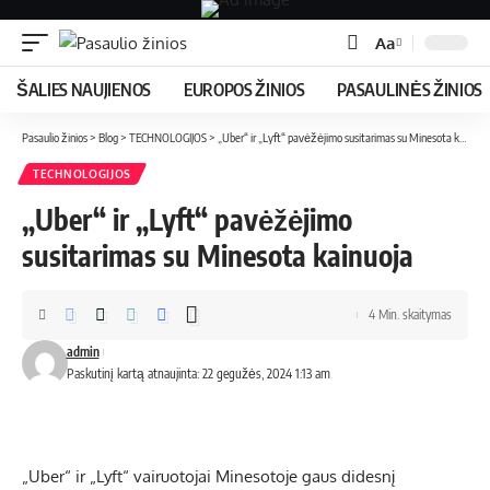
Aa
ŠALIES NAUJIENOS
EUROPOS ŽINIOS
PASAULINĖS ŽINIOS
Pasaulio žinios
>
Blog
>
TECHNOLOGIJOS
>
„Uber“ ir „Lyft“ pavėžėjimo susitarimas su Minesota kainuoja
TECHNOLOGIJOS
„Uber“ ir „Lyft“ pavėžėjimo
susitarimas su Minesota kainuoja
4 Min. skaitymas
admin
Paskutinį kartą atnaujinta: 22 gegužės, 2024 1:13 am
„Uber“ ir „Lyft“ vairuotojai Minesotoje gaus didesnį