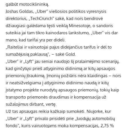
galbūt motociklininką.
Joshas Goldas, „Uber“ viešosios politikos vyresnysis
direktorius, „TechCrunch“ sakė, kad nors bendrovė
džiaugiasi galėdama tęsti veiklą Minesotoje, o sandoris
suteikia jai tam tikro kainodaros lankstumo, „Uber“ vis dar
mano, kad tarifai yra per dideli.
„Raiteliai ir vairuotojai pajus didėjančius tarifus ir dėl to
sumažėjusią paklausą“, – sakė Gold.
„Uber“ ir „Lyft“ jau seniai naudojo šį pralaimėjimo scenarijų,
kad ginčytųsi prieš atlyginimo didinimą ar kitų apsaugos
priemonių įtraukimą. Įmonių požiūris nėra klaidingas – nors
ir neatsižvelgiama į atlyginimo didinimo naudą ir kitų
įstatymo projekte nurodytų apsaugos priemonių, tokių kaip
transporto priemonės draudimas ir kompensacija už
sužalojimus dirbant, vertę.
Už tas apsaugas reikia kažkaip sumokėti. Niujorke, kur
„Uber“ ir „Lyft“ privalo prisidėti prie „Juodųjų automobilių
fondo“, kuris vairuotojams moka kompensacijas, 2,75 %