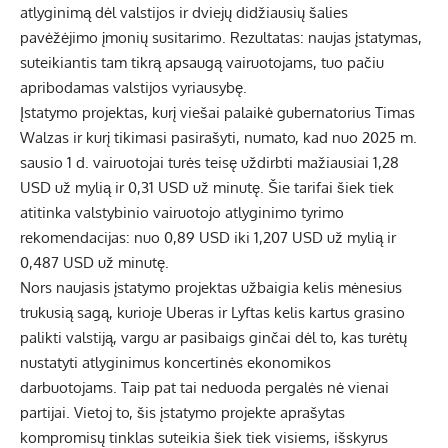
atlyginimą dėl valstijos ir dviejų didžiausių šalies
pavėžėjimo įmonių susitarimo. Rezultatas: naujas įstatymas,
suteikiantis tam tikrą apsaugą vairuotojams, tuo pačiu
apribodamas valstijos vyriausybę.
Įstatymo projektas, kurį viešai palaikė gubernatorius Timas
Walzas ir kurį tikimasi pasirašyti, numato, kad nuo 2025 m.
sausio 1 d. vairuotojai turės teisę uždirbti mažiausiai 1,28
USD už mylią ir 0,31 USD už minutę. Šie tarifai šiek tiek
atitinka valstybinio vairuotojo atlyginimo tyrimo
rekomendacijas: nuo 0,89 USD iki 1,207 USD už mylią ir
0,487 USD už minutę.
Nors naujasis įstatymo projektas užbaigia kelis mėnesius
trukusią sagą, kurioje Uberas ir Lyftas kelis kartus grasino
palikti valstiją, vargu ar pasibaigs ginčai dėl to, kas turėtų
nustatyti atlyginimus koncertinės ekonomikos
darbuotojams. Taip pat tai neduoda pergalės nė vienai
partijai. Vietoj to, šis įstatymo projekte aprašytas
kompromisų tinklas suteikia šiek tiek visiems, išskyrus