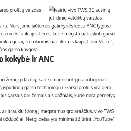
ra. Nors jame siūlomos galimybės keisti ANC lygius ir
– esminės funkcijos tiems, kurie mėgsta patikslinti garso
veikia gerai, su tokiomis parinktimis kaip „Clear Voice“,
čios garso knygos“.
so kokybė ir ANC
nuo žemųjų dažnių, kad kompensuotų jų apribojimus.
 įspūdingų garso technologijų. Garso profilis yra gerai
tais garsais bei žemaisiais dažniais, kurie nėra pernelyg
s, ar įtraukiu į zoną į mėgstamus grojaraščius, vivo TWS
si užduočiai. Netgi delsa yra minimali žiūrint „YouTube“