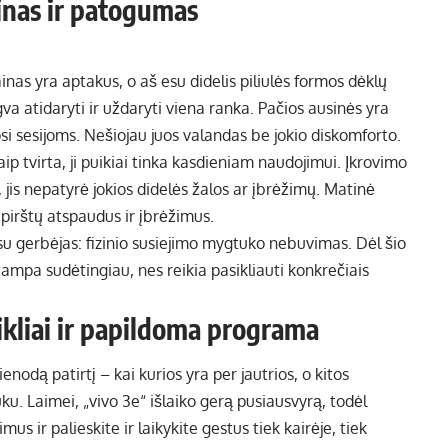
inas ir patogumas
inas yra aptakus, o aš esu didelis piliulės formos dėklų
gva atidaryti ir uždaryti viena ranka. Pačios ausinės yra
si sesijoms. Nešiojau juos valandas be jokio diskomforto.
p tvirta, ji puikiai tinka kasdieniam naudojimui. Įkrovimo
jis nepatyrė jokios didelės žalos ar įbrėžimų. Matinė
a pirštų atspaudus ir įbrėžimus.
su gerbėjas: fizinio susiejimo mygtuko nebuvimas. Dėl šio
tampa sudėtingiau, nes reikia pasikliauti konkrečiais
ikliai ir papildoma programa
ienodą patirtį – kai kurios yra per jautrios, o kitos
uku. Laimei, „vivo 3e“ išlaiko gerą pusiausvyrą, todėl
us ir palieskite ir laikykite gestus tiek kairėje, tiek