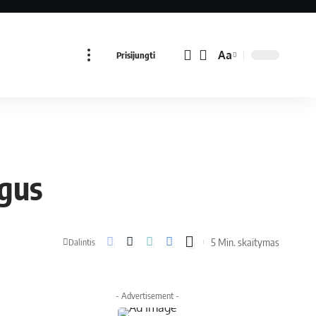
Aa
Prisijungti
igus
5 Min. skaitymas
Dalintis
- Advertisement -