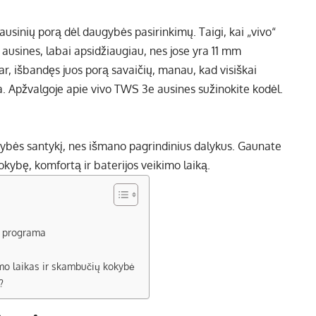
ausinių porą dėl daugybės pasirinkimų. Taigi, kai „vivo“
ausines, labai apsidžiaugiau, nes jose yra 11 mm
ar, išbandęs juos porą savaičių, manau, kad visiškai
a. Apžvalgoje apie vivo TWS 3e ausines sužinokite kodėl.
okybės santykį, nes išmano pagrindinius dalykus. Gaunate
kokybę, komfortą ir baterijos veikimo laiką.
a programa
mo laikas ir skambučių kokybė
?