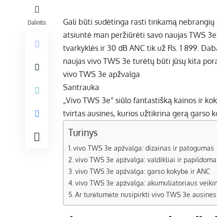
Gali būti sudėtinga rasti tinkamą nebrangių 
Dalintis
atsiuntė man peržiūrėti savo naujas TWS 3e 
tvarkyklės ir 30 dB ANC tik už Rs. 1 899. Dab
naujas vivo TWS 3e turėtų būti jūsų kita por
vivo TWS 3e apžvalga
Santrauka
„Vivo TWS 3e“ siūlo fantastišką kainos ir k
tvirtas ausines, kurios užtikrina gerą garso 
Turinys
vivo TWS 3e apžvalga: dizainas ir patogumas
vivo TWS 3e apžvalga: valdikliai ir papildom
vivo TWS 3e apžvalga: garso kokybė ir ANC
vivo TWS 3e apžvalga: akumuliatoriaus veiki
Ar turėtumėte nusipirkti vivo TWS 3e ausines