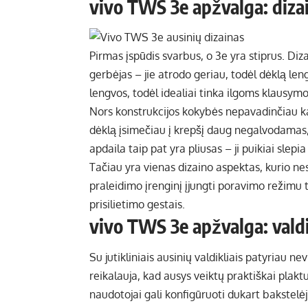
vivo TWS 3e apžvalga: diza
Pirmas įspūdis svarbus, o 3e yra stiprus. Diza
gerbėjas – jie atrodo geriau, todėl dėklą len
lengvos, todėl idealiai tinka ilgoms klausymo
Nors konstrukcijos kokybės nepavadinčiau kai
dėklą įsimečiau į krepšį daug negalvodamas, 
apdaila taip pat yra pliusas – ji puikiai slepi
Tačiau yra vienas dizaino aspektas, kurio ne
praleidimo įrenginį įjungti poravimo režimu 
prisilietimo gestais.
vivo TWS 3e apžvalga: vald
Su jutikliniais ausinių valdikliais patyriau nev
reikalauja, kad ausys veiktų praktiškai plakt
naudotojai gali konfigūruoti dukart bakstelėjim