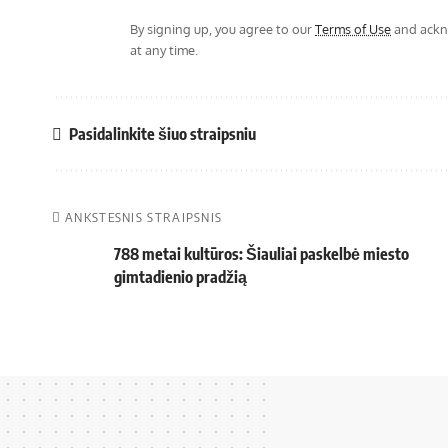
By signing up, you agree to our
Terms of Use
and ackno
at any time.
Pasidalinkite šiuo straipsniu
ANKSTESNIS STRAIPSNIS
788 metai kultūros: Šiauliai paskelbė miesto
gimtadienio pradžią