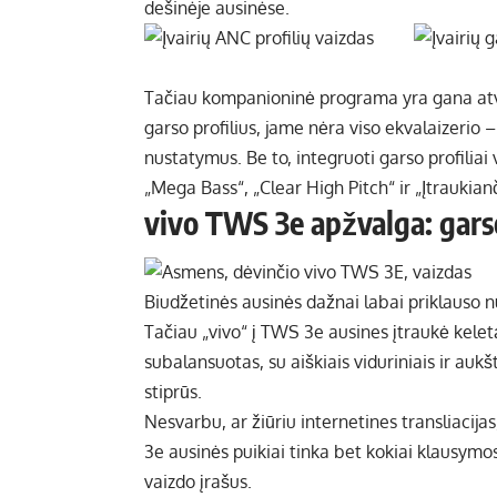
dešinėje ausinėse.
Tačiau kompanioninė programa yra gana atvi
garso profilius, jame nėra viso ekvalaizerio 
nustatymus. Be to, integruoti garso profiliai 
„Mega Bass“, „Clear High Pitch“ ir „Įtraukian
vivo TWS 3e apžvalga: gar
Biudžetinės ausinės dažnai labai priklauso 
Tačiau „vivo“ į TWS 3e ausines įtraukė keletą
subalansuotas, su aiškiais viduriniais ir aukš
stiprūs.
Nesvarbu, ar žiūriu internetines transliacija
3e ausinės puikiai tinka bet kokiai klausymo
vaizdo įrašus.