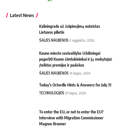
Latest News
Kaliningrade už šnipinėjimą nuteistas
Lietuvos pilietis
ŠALIES NAUJIENOS
5 rugpjūčio, 2026
Kauno miesto savivaldybė Iškilmingai
pagerbti Kauno šimtukininkai ir jų mokytojai:
įteiktos premijos ir padėkos
ŠALIES NAUJIENOS
31 liepos, 2026
Today’s Octordle Hints & Answers for July 31
TECHNOLOGIJOS
31 liepos, 2026
To enter the EU, or not to enter the EU?
Interview with Migration Commissioner
Magnus Brunner