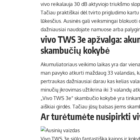
vivo reikalauja 30 dB aktyviojo triukšmo slop
Tačiau praktiškai dėl tvirto prigludimo kartu
lūkesčius. Ausinės gali veiksmingai blokuoti d
dažniausiai naudojate namuose arba palygint
vivo TWS 3e apžvalga: akumu
skambučių kokybė
Akumuliatoriaus veikimo laikas yra dar viena s
man pavyko atkurti maždaug 33 valandas, kai
pertraukas dažniausiai darau kas kelias vala
minučių įkrovimas užtikrina iki 3 valandų at
„Vivo TWS 3e“ skambučio kokybė yra tinkama
aiškiai girdės. Tačiau jūsų balsas jiems skamb
Ar turėtumėte nusipirkti v
Vivo TWS 3e siūlo fantastišką kainos ir koky