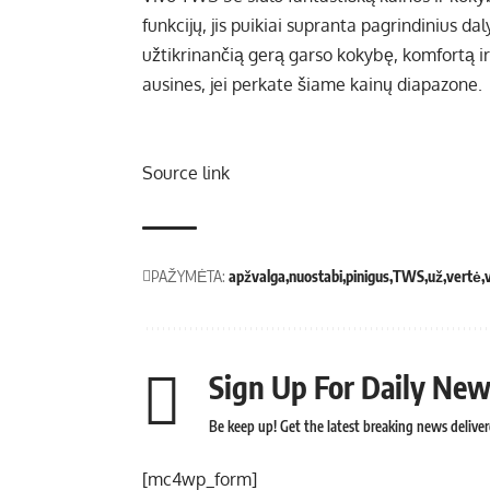
funkcijų, jis puikiai supranta pagrindinius dal
užtikrinančią gerą garso kokybę, komfortą i
ausines, jei perkate šiame kainų diapazone.
Source link
PAŽYMĖTA:
apžvalga
nuostabi
pinigus
TWS
už
vertė
Sign Up For Daily New
Be keep up! Get the latest breaking news deliver
[mc4wp_form]