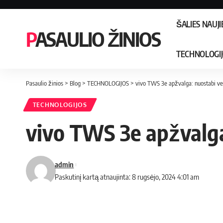
ŠALIES NAUJ
PASAULIO ŽINIOS
TECHNOLOGI
Pasaulio žinios
>
Blog
>
TECHNOLOGIJOS
>
vivo TWS 3e apžvalga: nuostabi ve
TECHNOLOGIJOS
vivo TWS 3e apžvalga
admin
Paskutinį kartą atnaujinta: 8 rugsėjo, 2024 4:01 am