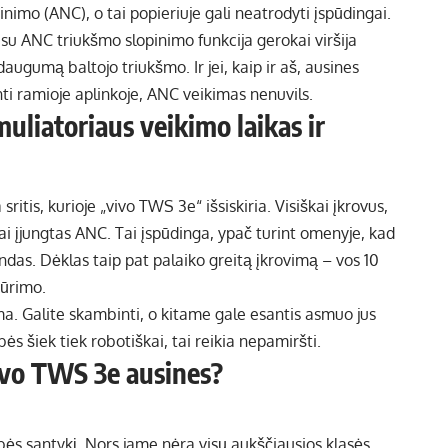
inimo (ANC), o tai popieriuje gali neatrodyti įspūdingai.
 su ANC triukšmo slopinimo funkcija gerokai viršija
augumą baltojo triukšmo. Ir jei, kaip ir aš, ausines
i ramioje aplinkoje, ANC veikimas nenuvils.
liatoriaus veikimo laikas ir
ritis, kurioje „vivo TWS 3e“ išsiskiria. Visiškai įkrovus,
 įjungtas ANC. Tai įspūdinga, ypač turint omenyje, kad
ndas. Dėklas taip pat palaiko greitą įkrovimą – vos 10
kūrimo.
. Galite skambinti, o kitame gale esantis asmuo jus
ės šiek tiek robotiškai, tai reikia nepamiršti.
ivo TWS 3e ausines?
bės santykį. Nors jame nėra visų aukščiausios klasės