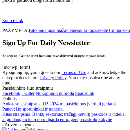
pirkti ir parduoti blogiausiu momentu”.
Source link
PAŽYMĖTA:
Bitcoin
daugiau
mažai
nei
nes
nukrito
pasikeitė
Trumpo
žet
Sign Up For Daily Newsletter
Be keep up! Get the latest breaking news delivered straight to your inbox.
[mc4wp_form]
By signing up, you agree to our
Terms of Use
and acknowledge the
data practices in our
Privacy Policy
. You may unsubscribe at any
time.
Pasidalinkite šiuo straipsniu
Facebook
Twitter
Nukopijuoti nuorodą
Spausdinti
Dalintis
Ankstesnis straipsnis
Už 2024 m. pasiekimus įvertinti geriausi
Panevėžio sportininkai ir treneriai
Kitas straipsnis
Bankų sektorius: trečiąjį ketvirtį paskolos ir indėliai
augo daugiau kaip po milijardą eurų, gerėjo paskolų kokybė
- Advertisement -