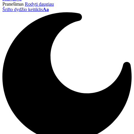
Pranešimas
Rodyti daugiau
Šrifto dydžio keitiklis
Aa