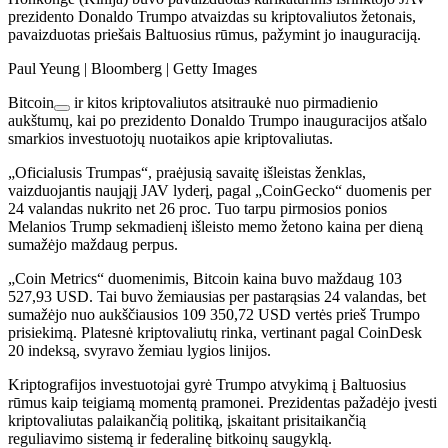
prezidento Donaldo Trumpo atvaizdas su kriptovaliutos žetonais,
pavaizduotas priešais Baltuosius rūmus, pažymint jo inauguraciją.
Paul Yeung | Bloomberg | Getty Images
Bitcoin
ir kitos kriptovaliutos atsitraukė nuo pirmadienio
aukštumų, kai po prezidento Donaldo Trumpo inauguracijos atšalo
smarkios investuotojų nuotaikos apie kriptovaliutas.
„Oficialusis Trumpas“, praėjusią savaitę išleistas ženklas,
vaizduojantis naująjį JAV lyderį, pagal „CoinGecko“ duomenis per
24 valandas nukrito net 26 proc. Tuo tarpu pirmosios ponios
Melanios Trump sekmadienį išleisto memo žetono kaina per dieną
sumažėjo maždaug perpus.
„Coin Metrics“ duomenimis, Bitcoin kaina buvo maždaug 103
527,93 USD. Tai buvo žemiausias per pastarąsias 24 valandas, bet
sumažėjo nuo aukščiausios 109 350,72 USD vertės prieš Trumpo
prisiekimą. Platesnė kriptovaliutų rinka, vertinant pagal CoinDesk
20 indeksą, svyravo žemiau lygios linijos.
Kriptografijos investuotojai gyrė Trumpo atvykimą į Baltuosius
rūmus kaip teigiamą momentą pramonei. Prezidentas pažadėjo įvesti
kriptovaliutas palaikančią politiką, įskaitant prisitaikančią
reguliavimo sistemą ir federalinę bitkoinų saugyklą.