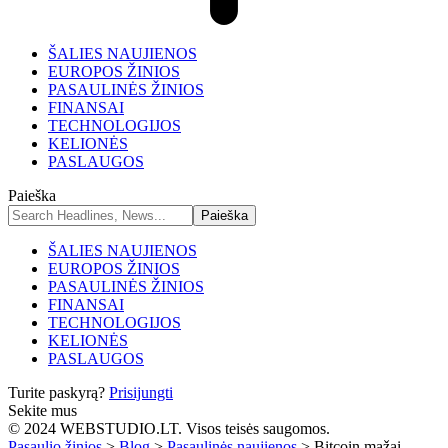
ŠALIES NAUJIENOS
EUROPOS ŽINIOS
PASAULINĖS ŽINIOS
FINANSAI
TECHNOLOGIJOS
KELIONĖS
PASLAUGOS
Paieška
ŠALIES NAUJIENOS
EUROPOS ŽINIOS
PASAULINĖS ŽINIOS
FINANSAI
TECHNOLOGIJOS
KELIONĖS
PASLAUGOS
Turite paskyrą?
Prisijungti
Sekite mus
© 2024 WEBSTUDIO.LT. Visos teisės saugomos.
Pasaulio žinios
>
Blog
>
Pasaulinės naujienos
>
Bitcoin mažai