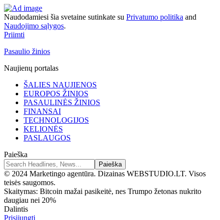
Naudodamiesi šia svetaine sutinkate su
Privatumo politika
and
Naudojimo sąlygos
.
Priimti
Pasaulio žinios
Naujienų portalas
ŠALIES NAUJIENOS
EUROPOS ŽINIOS
PASAULINĖS ŽINIOS
FINANSAI
TECHNOLOGIJOS
KELIONĖS
PASLAUGOS
Paieška
© 2024 Marketingo agentūra. Dizainas WEBSTUDIO.LT. Visos
teisės saugomos.
Skaitymas:
Bitcoin mažai pasikeitė, nes Trumpo žetonas nukrito
daugiau nei 20%
Dalintis
Prisijungti