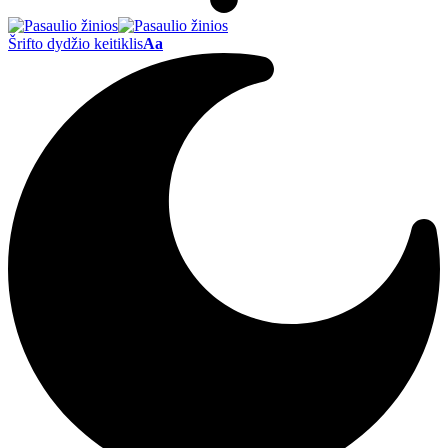
Šrifto dydžio keitiklis
Aa