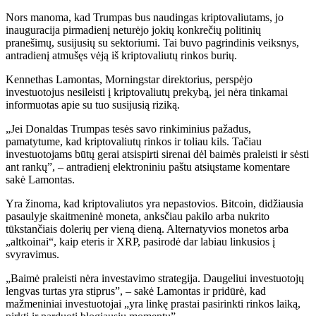
Nors manoma, kad Trumpas bus naudingas kriptovaliutams, jo
inauguracija pirmadienį neturėjo jokių konkrečių politinių
pranešimų, susijusių su sektoriumi. Tai buvo pagrindinis veiksnys,
antradienį atmušęs vėją iš kriptovaliutų rinkos burių.
Kennethas Lamontas, Morningstar direktorius, perspėjo
investuotojus nesileisti į kriptovaliutų prekybą, jei nėra tinkamai
informuotas apie su tuo susijusią riziką.
„Jei Donaldas Trumpas tesės savo rinkiminius pažadus,
pamatytume, kad kriptovaliutų rinkos ir toliau kils. Tačiau
investuotojams būtų gerai atsispirti sirenai dėl baimės praleisti ir sėsti
ant rankų”, – antradienį elektroniniu paštu atsiųstame komentare
sakė Lamontas.
Yra žinoma, kad kriptovaliutos yra nepastovios. Bitcoin, didžiausia
pasaulyje skaitmeninė moneta, anksčiau pakilo arba nukrito
tūkstančiais dolerių per vieną dieną. Alternatyvios monetos arba
„altkoinai“, kaip eteris ir XRP, pasirodė dar labiau linkusios į
svyravimus.
„Baimė praleisti nėra investavimo strategija. Daugeliui investuotojų
lengvas turtas yra stiprus”, – sakė Lamontas ir pridūrė, kad
mažmeniniai investuotojai „yra linkę prastai pasirinkti rinkos laiką,