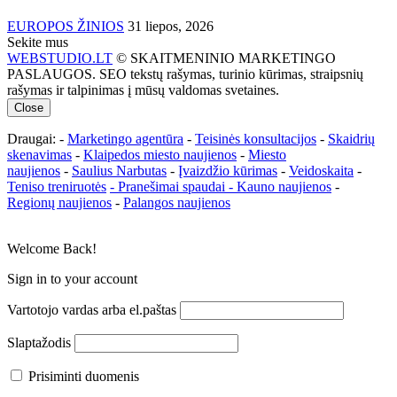
EUROPOS ŽINIOS
31 liepos, 2026
Sekite mus
WEBSTUDIO.LT
© SKAITMENINIO MARKETINGO
PASLAUGOS. SEO tekstų rašymas, turinio kūrimas, straipsnių
rašymas ir talpinimas į mūsų valdomas svetaines.
Close
Draugai: -
Marketingo agentūra
-
Teisinės konsultacijos
-
Skaidrių
skenavimas
-
Klaipedos miesto naujienos
-
Miesto
naujienos
-
Saulius Narbutas
-
Įvaizdžio kūrimas
-
Veidoskaita
-
Teniso treniruotės
- Pranešimai spaudai -
Kauno naujienos
-
Regionų naujienos
-
Palangos naujienos
Welcome Back!
Sign in to your account
Vartotojo vardas arba el.paštas
Slaptažodis
Prisiminti duomenis