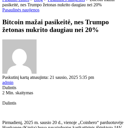
pasikeitė, nes Trumpo žetonas nukrito daugiau nei 20%
Pasaulinės naujienos
Bitcoin mažai pasikeitė, nes Trumpo
žetonas nukrito daugiau nei 20%
Paskutinį kartą atnaujinta: 21 sausio, 2025 5:35 pm
admin
Dalintis
2 Min. skaitymas
Dalintis
Pirmadienį, 2025 m. sausio 20 d., vienoje „Coinhero“ parduotuvėje
Honkonge (Kinija) buvo pavaizduotas karikatūrinis išrinktojo JAV