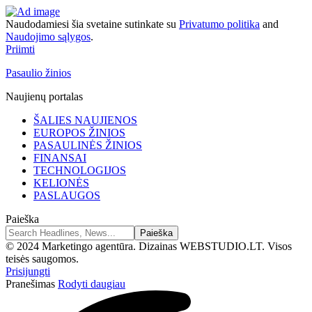
Naudodamiesi šia svetaine sutinkate su
Privatumo politika
and
Naudojimo sąlygos
.
Priimti
Pasaulio žinios
Naujienų portalas
ŠALIES NAUJIENOS
EUROPOS ŽINIOS
PASAULINĖS ŽINIOS
FINANSAI
TECHNOLOGIJOS
KELIONĖS
PASLAUGOS
Paieška
© 2024 Marketingo agentūra. Dizainas WEBSTUDIO.LT. Visos
teisės saugomos.
Prisijungti
Pranešimas
Rodyti daugiau