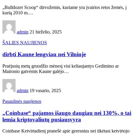
„Bulldozer Scoop“ dirvožemis, kuriame yra įvairios retos žemės, į
kurią 2010 m.…
admin
21 birželio, 2025
ŠALIES NAUJIENOS
dirbti Kaune lengviau nei Vilniuje
Praėjusių metų gruodžio mėnesį visi keliaujantys Gedimino ar
Maironio gatvėmis Kaune galėjo…
admin
19 vasario, 2025
Pasaulinės naujienos
„Coinbase“ pajamos išaugo daugiau nei 130%, o tai
lemia kriptovaliutų pusiausvyra
Coinbase Ketvirtadienį pranešė apie geresnius nei tikėtasi ketvirtojo