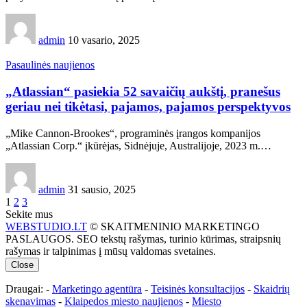
admin
10 vasario, 2025
Pasaulinės naujienos
„Atlassian“ pasiekia 52 savaičių aukštį, pranešus
geriau nei tikėtasi, pajamos, pajamos perspektyvos
„Mike Cannon-Brookes“, programinės įrangos kompanijos
„Atlassian Corp.“ įkūrėjas, Sidnėjuje, Australijoje, 2023 m.…
admin
31 sausio, 2025
1
2
3
Sekite mus
WEBSTUDIO.LT
© SKAITMENINIO MARKETINGO
PASLAUGOS. SEO tekstų rašymas, turinio kūrimas, straipsnių
rašymas ir talpinimas į mūsų valdomas svetaines.
Close
Draugai: -
Marketingo agentūra
-
Teisinės konsultacijos
-
Skaidrių
skenavimas
-
Klaipedos miesto naujienos
-
Miesto