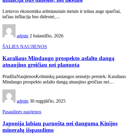
Lietuvos ekonomika artimiausiais metais ir toliau augs sparčiai,
tačiau infliacija bus didesnė,…
admin
2 balandžio, 2026
ŠALIES NAUJIENOS
Karaliaus Mindaugo prospekto asfalto dangą
atnaujino greičiau nei planuota
PradžiaNaujienosKelininkų pastangos nenuėjo perniek: Karaliaus
Mindaugo prospekto asfalto dangą atnaujino greičiau nei…
admin
30 rugpjūčio, 2025
Pasaulinės naujienos
Japonija labiau paruošta nei dauguma Kinijos
mineralų išspaudimo