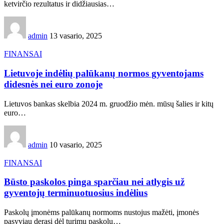
ketvirčio rezultatus ir didžiausias…
admin
13 vasario, 2025
FINANSAI
Lietuvoje indėlių palūkanų normos gyventojams
didesnės nei euro zonoje
Lietuvos bankas skelbia 2024 m. gruodžio mėn. mūsų šalies ir kitų
euro…
admin
10 vasario, 2025
FINANSAI
Būsto paskolos pinga sparčiau nei atlygis už
gyventojų terminuotuosius indėlius
Paskolų įmonėms palūkanų normoms nustojus mažėti, įmonės
pasyviau derasi dėl turimų paskolų…