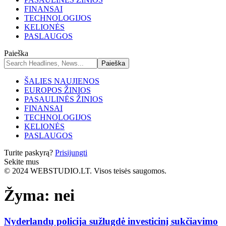
FINANSAI
TECHNOLOGIJOS
KELIONĖS
PASLAUGOS
Paieška
ŠALIES NAUJIENOS
EUROPOS ŽINIOS
PASAULINĖS ŽINIOS
FINANSAI
TECHNOLOGIJOS
KELIONĖS
PASLAUGOS
Turite paskyrą?
Prisijungti
Sekite mus
© 2024 WEBSTUDIO.LT. Visos teisės saugomos.
Žyma:
nei
Nyderlandų policija sužlugdė investicinį sukčiavimo