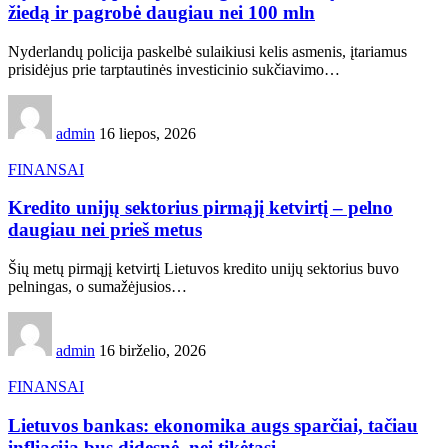
žiedą ir pagrobė daugiau nei 100 mln
Nyderlandų policija paskelbė sulaikiusi kelis asmenis, įtariamus
prisidėjus prie tarptautinės investicinio sukčiavimo…
admin
16 liepos, 2026
FINANSAI
Kredito unijų sektorius pirmąjį ketvirtį – pelno
daugiau nei prieš metus
Šių metų pirmąjį ketvirtį Lietuvos kredito unijų sektorius buvo
pelningas, o sumažėjusios…
admin
16 birželio, 2026
FINANSAI
Lietuvos bankas: ekonomika augs sparčiai, tačiau
infliacija bus didesnė, nei tikėtasi