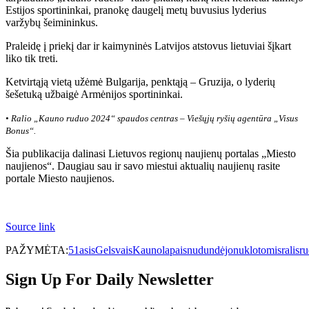
Estijos sportininkai, pranokę daugelį metų buvusius lyderius
varžybų šeimininkus.
Praleidę į priekį dar ir kaimyninės Latvijos atstovus lietuviai šįkart
liko tik treti.
Ketvirtąją vietą užėmė Bulgarija, penktąją – Gruzija, o lyderių
šešetuką užbaigė Armėnijos sportininkai.
• Ralio „Kauno ruduo 2024“ spaudos centras – Viešųjų ryšių agentūra „Visus
Bonus“.
Šia publikacija dalinasi Lietuvos regionų naujienų portalas „Miesto
naujienos“. Daugiau sau ir savo miestui aktualių naujienų rasite
portale Miesto naujienos.
Source link
PAŽYMĖTA:
51asis
Gelsvais
Kauno
lapais
nudundėjo
nuklotomis
ralis
ru
Sign Up For Daily Newsletter