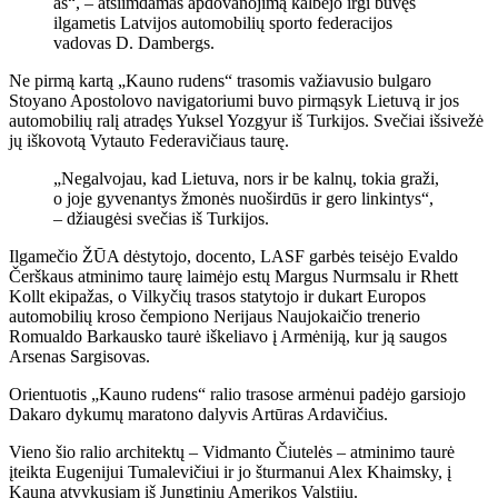
aš“, – atsiimdamas apdovanojimą kalbėjo irgi buvęs
ilgametis Latvijos automobilių sporto federacijos
vadovas D. Dambergs.
Ne pirmą kartą „Kauno rudens“ trasomis važiavusio bulgaro
Stoyano Apostolovo navigatoriumi buvo pirmąsyk Lietuvą ir jos
automobilių ralį atradęs Yuksel Yozgyur iš Turkijos. Svečiai išsivežė
jų iškovotą Vytauto Federavičiaus taurę.
„Negalvojau, kad Lietuva, nors ir be kalnų, tokia graži,
o joje gyvenantys žmonės nuoširdūs ir gero linkintys“,
– džiaugėsi svečias iš Turkijos.
Ilgamečio ŽŪA dėstytojo, docento, LASF garbės teisėjo Evaldo
Čerškaus atminimo taurę laimėjo estų Margus Nurmsalu ir Rhett
Kollt ekipažas, o Vilkyčių trasos statytojo ir dukart Europos
automobilių kroso čempiono Nerijaus Naujokaičio trenerio
Romualdo Barkausko taurė iškeliavo į Armėniją, kur ją saugos
Arsenas Sargisovas.
Orientuotis „Kauno rudens“ ralio trasose armėnui padėjo garsiojo
Dakaro dykumų maratono dalyvis Artūras Ardavičius.
Vieno šio ralio architektų – Vidmanto Čiutelės – atminimo taurė
įteikta Eugenijui Tumalevičiui ir jo šturmanui Alex Khaimsky, į
Kauną atvykusiam iš Jungtinių Amerikos Valstijų.