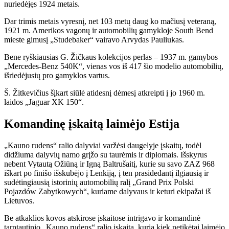
nuriedėjęs 1924 metais.
Dar trimis metais vyresnį, net 103 metų daug ko mačiusį veteraną,
1921 m. Amerikos vagonų ir automobilių gamykloje South Bend
mieste gimusį „Studebaker“ vairavo Arvydas Pauliukas.
Bene ryškiausias G. Žičkaus kolekcijos perlas – 1937 m. gamybos
„Mercedes-Benz 540K“, vienas vos iš 417 šio modelio automobilių,
išriedėjusių pro gamyklos vartus.
Š. Žitkevičius šįkart siūlė atidesnį dėmesį atkreipti į jo 1960 m.
laidos „Jaguar XK 150“.
Komandinę įskaitą laimėjo Estija
„Kauno rudens“ ralio dalyviai varžėsi daugelyje įskaitų, todėl
didžiuma dalyvių namo grįžo su taurėmis ir diplomais. Išskyrus
nebent Vytautą Ožiūną ir Igną Baltrušaitį, kurie su savo ZAZ 968
iškart po finišo išskubėjo į Lenkiją, į ten prasidedantį ilgiausią ir
sudėtingiausią istorinių automobilių ralį „Grand Prix Polski
Pojazdów Zabytkowych“, kuriame dalyvaus ir keturi ekipažai iš
Lietuvos.
Be atkaklios kovos atskirose įskaitose intrigavo ir komandinė
tarptautinio „Kauno rudens“ ralio įskaita, kurią kiek netikėtai laimėjo