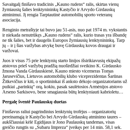
Savaitgalį finišavo tradicinis „Kauno rudens“ ralis, skirtas vienų
žymiausių šalies lenktynininkų Kastyčio ir Arvydo Girdauskų
atminimui. Jį rengia Tarptautinė automobilių sporto veteranų
asociacija.
Renginio metraštyje tai buvo jau 51-asis, nuo pat 1974 m. vykstantis
ir niekada nenutrūkęs „Kauno rudens“ ralis, kurio trasas yra išbandę
ne tik šalies, bet ir daugelis Europos žymiausių lenktynininkų. Tarp
jų – ir į šias varžybas atvykę buvę Girdauskų kovos draugai ir
varžovai.
Juos ir visus 75 prie lenktynių starto linijos išsirikiavusių ekipažų
atstovus prieš varžybų pradžią nuoširdžiai sveikino K. Girdausko
žmona Vanda Girdauskienė, Kauno miesto vicemeras Tomas
Jarusevičius, Lietuvos automobilių klubo viceprezidentas Šarūnas
Žitkevičius ir kiti, o sportininkai iš anksto dėkojo organizatoriams už
puikiai „parinktą“ orą, kokiu, pasak saulėtosios Armėnijos atstovo
Arseno Sarkisovo, bene smagiausia būtų lenktyniauti kabrioletu…
Pergalę šventė Paulauskų duetas
Finišavus raliui pagrindinius lenktynių trofėjus – organizatorių
pereinamąją ir Kastyčio bei Arvydo Girdauskų atminimo taures –
aukščiausiai kėlė Egidijaus ir Jono Paulauskų tandemas, visas
greičio rungtis su „Subaru Impreza“ įveikęs per 14 min. 58,1 sek.