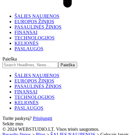
ŠALIES NAUJIENOS
EUROPOS ŽINIOS
PASAULINĖS ŽINIOS
FINANSAI
TECHNOLOGIJOS
KELIONĖS
PASLAUGOS
Paieška
ŠALIES NAUJIENOS
EUROPOS ŽINIOS
PASAULINĖS ŽINIOS
FINANSAI
TECHNOLOGIJOS
KELIONĖS
PASLAUGOS
Turite paskyrą?
Prisijungti
Sekite mus
© 2024 WEBSTUDIO.LT. Visos teisės saugomos.
Pasaulio žinios
>
Blog
>
ŠALIES NAUJIENOS
>
Gelsvais lapais