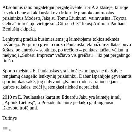
Absoliutūs ralio nugalėtojai pergalę šventė ir SIA 2 klasėje, kurioje
ir vyko bene atkakliausia kova ir kur jie pranoko antruosius
prizininkus Modestą Jaką su Tomu Liutkumi, vairavusius „Toyota
Celica“ ir trečioje vietoje su „Citroen C3“ likusį Arūno ir Pauliaus
Beniušių ekipažą.
Lenktynių pradžia būsimiesiems jų laimėtojams tokios sėkmės
nežadėjo. Po pirmo greičio ruožo Paulauskų ekipažo rezultatas buvo
šeštas, po antrojo – septintas, po trečiojo – penktas, tačiau vėliau jų
mėlynoji „Subaru Impreza“ važiavo vis greičiau – iki pat pergalingo
finišo.
Sporto meistras E. Paulauskas yra laimėjęs ar tapęs ne tik šalyje
rengiamų daugelio lenktynių prizininku. Dabar Ispanijoje gyvenantis
sportininkas sakė, jog dalyvauti „Kauno rudens“ raliuose jam –
garbės reikalas, todėl jų stengiasi niekad nepraleisti.
2010 m E. Paulauskas kartu su Eduardu Jaku yra laimėję ir ralį
„Aplink Lietuvą“, o Prezidento taurę jie laiko garbingiausiu
iškovotu trofėjumi.
Turinys