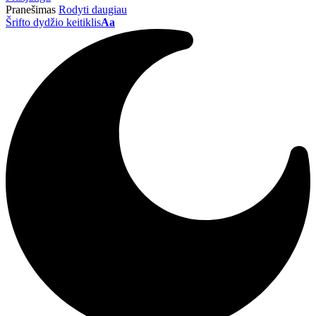
Pranešimas
Rodyti daugiau
Šrifto dydžio keitiklis
Aa