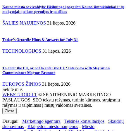
Kauno miesto savivaldybė Iškilmingai pagerbti Kauno šimtukininkai ir jų
mokytojai: įteiktos premijos ir padėkos
ŠALIES NAUJIENOS
31 liepos, 2026
Today’s Octordle Hints & Answers for July 31
TECHNOLOGIJOS
31 liepos, 2026
To enter the EU, or not to enter the EU? Interview with Migration
Commissioner Magnus Brunner
EUROPOS ŽINIOS
31 liepos, 2026
Sekite mus
WEBSTUDIO.LT
© SKAITMENINIO MARKETINGO
PASLAUGOS. SEO tekstų rašymas, turinio kūrimas, straipsnių
rašymas ir talpinimas į mūsų valdomas svetaines.
Close
Draugai: -
Marketingo agentūra
-
Teisinės konsultacijos
-
Skaidrių
skenavimas
-
Klaipedos miesto naujienos
-
Miesto