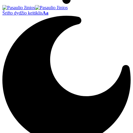
Šrifto dydžio keitiklis
Aa