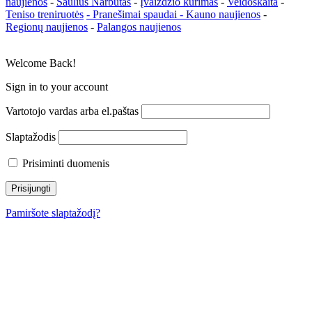
naujienos
-
Saulius Narbutas
-
Įvaizdžio kūrimas
-
Veidoskaita
-
Teniso treniruotės
- Pranešimai spaudai -
Kauno naujienos
-
Regionų naujienos
-
Palangos naujienos
Welcome Back!
Sign in to your account
Vartotojo vardas arba el.paštas
Slaptažodis
Prisiminti duomenis
Pamiršote slaptažodį?