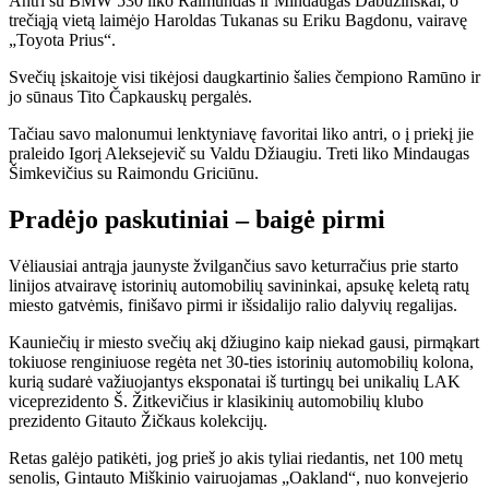
Antri su BMW 530 liko Raimundas ir Mindaugas Dabužinskai, o
trečiąją vietą laimėjo Haroldas Tukanas su Eriku Bagdonu, vairavę
„Toyota Prius“.
Svečių įskaitoje visi tikėjosi daugkartinio šalies čempiono Ramūno ir
jo sūnaus Tito Čapkauskų pergalės.
Tačiau savo malonumui lenktyniavę favoritai liko antri, o į priekį jie
praleido Igorį Aleksejevič su Valdu Džiaugiu. Treti liko Mindaugas
Šimkevičius su Raimondu Griciūnu.
Pradėjo paskutiniai – baigė pirmi
Vėliausiai antrąja jaunyste žvilgančius savo keturračius prie starto
linijos atvairavę istorinių automobilių savininkai, apsukę keletą ratų
miesto gatvėmis, finišavo pirmi ir išsidalijo ralio dalyvių regalijas.
Kauniečių ir miesto svečių akį džiugino kaip niekad gausi, pirmąkart
tokiuose renginiuose regėta net 30-ties istorinių automobilių kolona,
kurią sudarė važiuojantys eksponatai iš turtingų bei unikalių LAK
viceprezidento Š. Žitkevičius ir klasikinių automobilių klubo
prezidento Gitauto Žičkaus kolekcijų.
Retas galėjo patikėti, jog prieš jo akis tyliai riedantis, net 100 metų
senolis, Gintauto Miškinio vairuojamas „Oakland“, nuo konvejerio