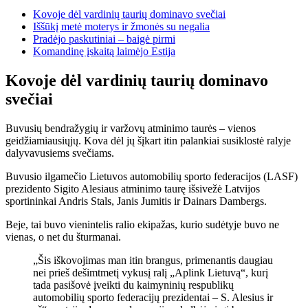
Kovoje dėl vardinių taurių dominavo svečiai
Iššūkį metė moterys ir žmonės su negalia
Pradėjo paskutiniai – baigė pirmi
Komandinę įskaitą laimėjo Estija
Kovoje dėl vardinių taurių dominavo
svečiai
Buvusių bendražygių ir varžovų atminimo taurės – vienos
geidžiamiausiųjų. Kova dėl jų šįkart itin palankiai susiklostė ralyje
dalyvavusiems svečiams.
Buvusio ilgamečio Lietuvos automobilių sporto federacijos (LASF)
prezidento Sigito Alesiaus atminimo taurę išsivežė Latvijos
sportininkai Andris Stals, Janis Jumitis ir Dainars Dambergs.
Beje, tai buvo vienintelis ralio ekipažas, kurio sudėtyje buvo ne
vienas, o net du šturmanai.
„Šis iškovojimas man itin brangus, primenantis daugiau
nei prieš dešimtmetį vykusį ralį „Aplink Lietuvą“, kurį
tada pasišovė įveikti du kaimyninių respublikų
automobilių sporto federacijų prezidentai – S. Alesius ir