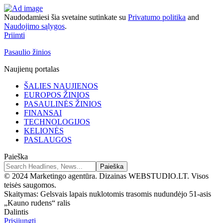
Naudodamiesi šia svetaine sutinkate su
Privatumo politika
and
Naudojimo sąlygos
.
Priimti
Pasaulio žinios
Naujienų portalas
ŠALIES NAUJIENOS
EUROPOS ŽINIOS
PASAULINĖS ŽINIOS
FINANSAI
TECHNOLOGIJOS
KELIONĖS
PASLAUGOS
Paieška
© 2024 Marketingo agentūra. Dizainas WEBSTUDIO.LT. Visos
teisės saugomos.
Skaitymas:
Gelsvais lapais nuklotomis trasomis nudundėjo 51-asis
„Kauno rudens“ ralis
Dalintis
Prisijungti