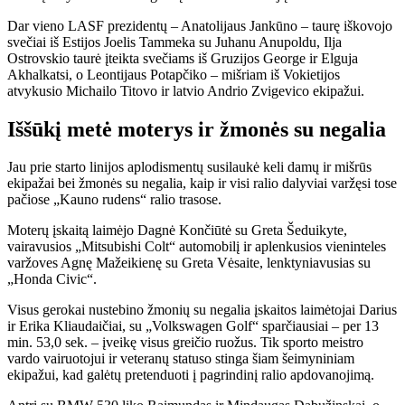
Dar vieno LASF prezidentų – Anatolijaus Jankūno – taurę iškovojo
svečiai iš Estijos Joelis Tammeka su Juhanu Anupoldu, Ilja
Ostrovskio taurė įteikta svečiams iš Gruzijos George ir Elguja
Akhalkatsi, o Leontijaus Potapčiko – mišriam iš Vokietijos
atvykusio Michailo Titovo ir latvio Andrio Zvigevico ekipažui.
Iššūkį metė moterys ir žmonės su negalia
Jau prie starto linijos aplodismentų susilaukė keli damų ir mišrūs
ekipažai bei žmonės su negalia, kaip ir visi ralio dalyviai varžęsi tose
pačiose „Kauno rudens“ ralio trasose.
Moterų įskaitą laimėjo Dagnė Končiūtė su Greta Šeduikyte,
vairavusios „Mitsubishi Colt“ automobilį ir aplenkusios vieninteles
varžoves Agnę Mažeikienę su Greta Vėsaite, lenktyniavusias su
„Honda Civic“.
Visus gerokai nustebino žmonių su negalia įskaitos laimėtojai Darius
ir Erika Kliaudaičiai, su „Volkswagen Golf“ sparčiausiai – per 13
min. 53,0 sek. – įveikę visus greičio ruožus. Tik sporto meistro
vardo vairuotojui ir veteranų statuso stinga šiam šeimyniniam
ekipažui, kad galėtų pretenduoti į pagrindinį ralio apdovanojimą.