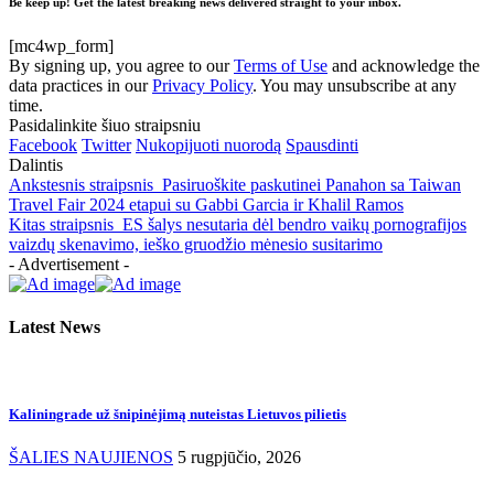
Be keep up! Get the latest breaking news delivered straight to your inbox.
[mc4wp_form]
By signing up, you agree to our
Terms of Use
and acknowledge the
data practices in our
Privacy Policy
. You may unsubscribe at any
time.
Pasidalinkite šiuo straipsniu
Facebook
Twitter
Nukopijuoti nuorodą
Spausdinti
Dalintis
Ankstesnis straipsnis
Pasiruoškite paskutinei Panahon sa Taiwan
Travel Fair 2024 etapui su Gabbi Garcia ir Khalil Ramos
Kitas straipsnis
ES šalys nesutaria dėl bendro vaikų pornografijos
vaizdų skenavimo, ieško gruodžio mėnesio susitarimo
- Advertisement -
Latest News
Kaliningrade už šnipinėjimą nuteistas Lietuvos pilietis
ŠALIES NAUJIENOS
5 rugpjūčio, 2026