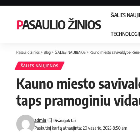
ŠALIES NAUJ
PASAULIO ŽINIOS
TECHNOLOGI
Pasaulio žinios
>
Blog
>
ŠALIES NAUJIENOS
>
Kauno miesto savivaldybė Renes
ŠALIES NAUJIENOS
Kauno miesto saviva
taps pramoginiu vid
admin
Paskutinį kartą atnaujinta: 20 vasario, 2025 8:50 am