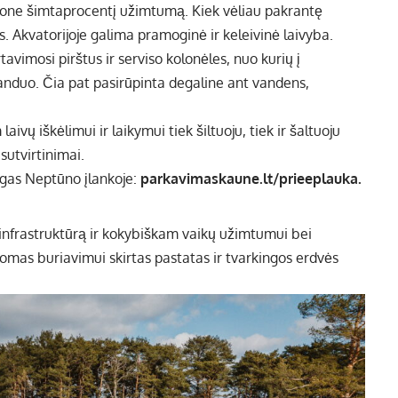
ė kone šimtaprocentį užimtumą. Kiek vėliau pakrantę
s. Akvatorijoje galima pramoginė ir keleivinė laivyba.
avimosi pirštus ir serviso kolonėles, nuo kurių į
 vanduo. Čia pat pasirūpinta degaline ant vandens,
vų iškėlimui ir laikymui tiek šiltuoju, tiek ir šaltuoju
sutvirtinimai.
ygas Neptūno įlankoje:
parkavimaskaune.lt/prieeplauka.
infrastruktūrą ir kokybiškam vaikų užimtumui bei
omas buriavimui skirtas pastatas ir tvarkingos erdvės