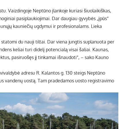
tu. Vaizdingoje Neptūno įlankoje kuriasi šiuolaikiškas,
oginiai pasiplaukiojimai. Dar daugiau gyvybės „įpūs“
jaunųjų kauniečių ugdymui ir profesionalams. Lieka
atomi du nauji tiltai. Dar viena jungtis suplanuota per
ens keliai turi didelį potencialą visai šaliai. Kaunas,
ktus, pasiruošęs jį tinkamai išnaudoti“, – sako Kauno
avivaldybė adresu R. Kalantos g. 130 steigs Neptūno
daus vandenų uostą. Tam pradedamos uosto registravimo