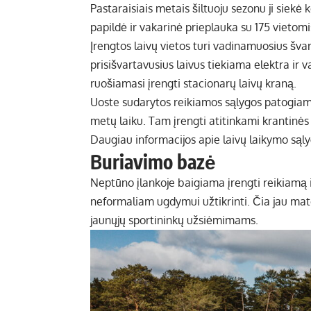
Pastaraisiais metais šiltuoju sezonu ji siek
papildė ir vakarinė prieplauka su 175 vietomi
Įrengtos laivų vietos turi vadinamuosius švart
prisišvartavusius laivus tiekiama elektra ir
ruošiamasi įrengti stacionarų laivų kraną.
Uoste sudarytos reikiamos sąlygos patogiam lai
metų laiku. Tam įrengti atitinkami krantinės 
Daugiau informacijos apie laivų laikymo sąl
Buriavimo bazė
Neptūno įlankoje baigiama įrengti reikiamą 
neformaliam ugdymui užtikrinti. Čia jau mat
jaunųjų sportininkų užsiėmimams.