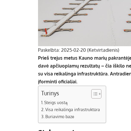
Paskelbta: 2025-02-20 (Ketvirtadienis)
Prieš trejus metus Kauno marių pakrantėj
davė apčiuopiamų rezultatų – čia iškilo ne
su visa reikalinga infrastruktūra. Antradie
įforminti oficialiai.
Turinys
Steigs uostą
Visa reikalinga infrastruktūra
Buriavimo bazė