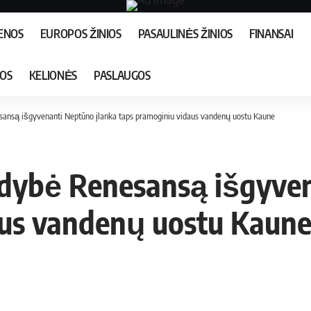
IENOS
EUROPOS ŽINIOS
PASAULINĖS ŽINIOS
FINANSAI
JOS
KELIONĖS
PASLAUGOS
ansą išgyvenanti Neptūno įlanka taps pramoginiu vidaus vandenų uostu Kaune
ldybė Renesansą išgyven
aus vandenų uostu Kaun