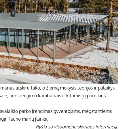
 marias atskiru taku, o žiemą mokysis teorijos ir palaikys
le, persirengimo kambariais ir kitomis jų poreikius
aisvalaikio parko įrengimas gyventojams, mėgstantiems
ingą Kauno marių įlanką.
Ryšių su visuomene skyriaus informacija