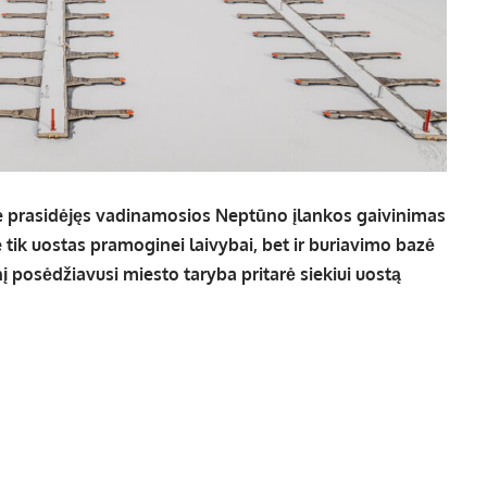
e prasidėjęs vadinamosios Neptūno įlankos gaivinimas
 tik uostas pramoginei laivybai, bet ir buriavimo bazė
nį posėdžiavusi miesto taryba pritarė siekiui uostą