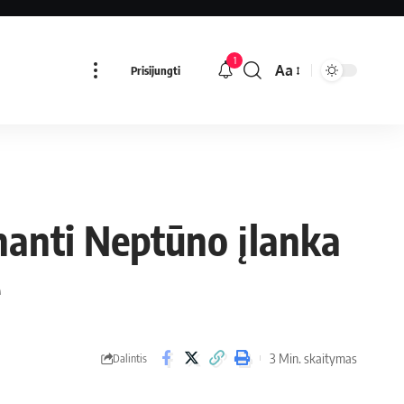
1
Aa
Prisijungti
anti Neptūno įlanka
e
3 Min. skaitymas
Dalintis