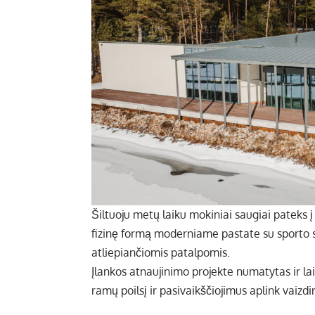
Šiltuoju metų laiku mokiniai saugiai pateks į
fizinę formą moderniame pastate su sporto sa
atliepiančiomis patalpomis.
Įlankos atnaujinimo projekte numatytas ir l
ramų poilsį ir pasivaikščiojimus aplink vaizd