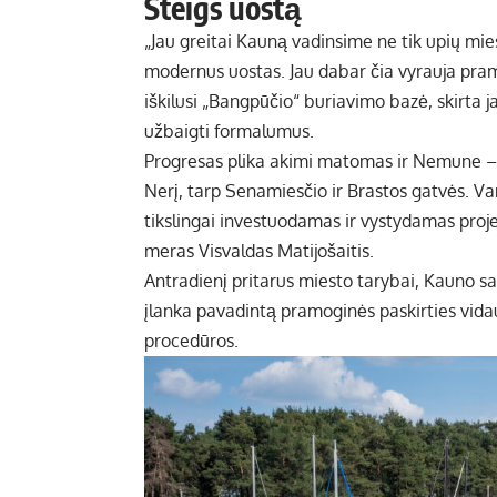
Steigs uostą
„Jau greitai Kauną vadinsime ne tik upių mies
modernus uostas. Jau dabar čia vyrauja pram
iškilusi „Bangpūčio“ buriavimo bazė, skirta 
užbaigti formalumus.
Progresas plika akimi matomas ir Nemune – st
Nerį, tarp Senamiesčio ir Brastos gatvės. Vand
tikslingai investuodamas ir vystydamas proje
meras Visvaldas Matijošaitis.
Antradienį pritarus miesto tarybai, Kauno s
įlanka pavadintą pramoginės paskirties vi
procedūros.