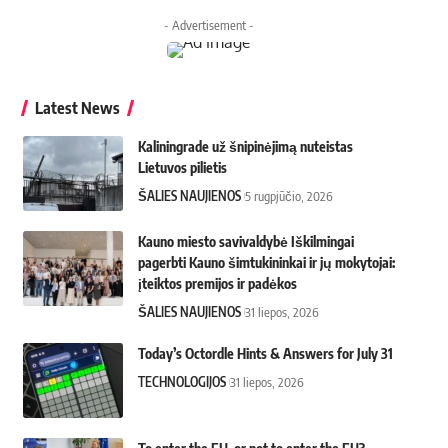
- Advertisement -
Latest News
Kaliningrade už šnipinėjimą nuteistas
Lietuvos pilietis
ŠALIES NAUJIENOS
5 rugpjūčio, 2026
Kauno miesto savivaldybė Iškilmingai
pagerbti Kauno šimtukininkai ir jų mokytojai:
įteiktos premijos ir padėkos
ŠALIES NAUJIENOS
31 liepos, 2026
Today’s Octordle Hints & Answers for July 31
TECHNOLOGIJOS
31 liepos, 2026