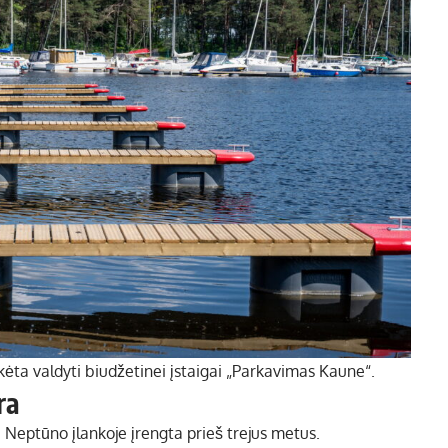
ta valdyti biudžetinei įstaigai „Parkavimas Kaune“.
ra
a Neptūno įlankoje įrengta prieš trejus metus.