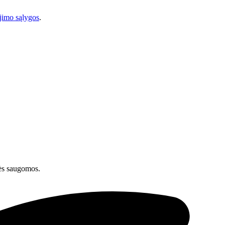
imo sąlygos
.
ės saugomos.