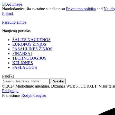
Naudodamiesi šia svetaine sutinkate su
Privatumo politika
and
Naudoj
Priimti
Pasaulio žinios
Naujienų portalas
ŠALIES NAUJIENOS
EUROPOS ŽINIOS
PASAULINĖS ŽINIOS
FINANSAI
TECHNOLOGIJOS
KELIONĖS
PASLAUGOS
Paieška
© 2024 Marketingo agentūra. Dizainas WEBSTUDIO.LT. Visos teis
Prisijungti
Pranešimas
Rodyti daugiau