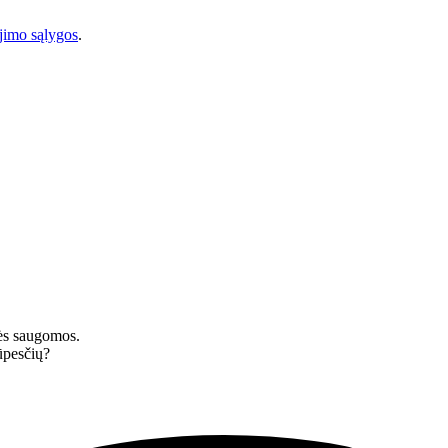
imo sąlygos
.
ės saugomos.
rūpesčių?