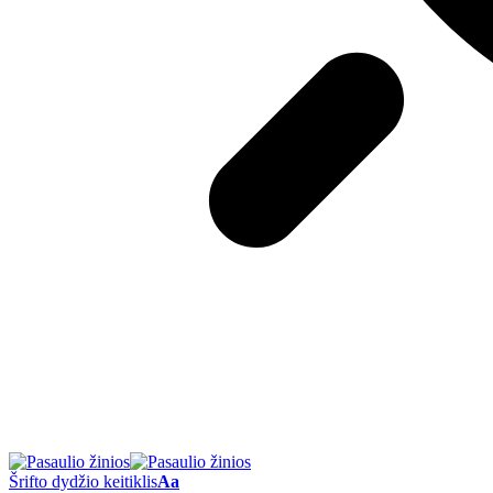
Šrifto dydžio keitiklis
Aa