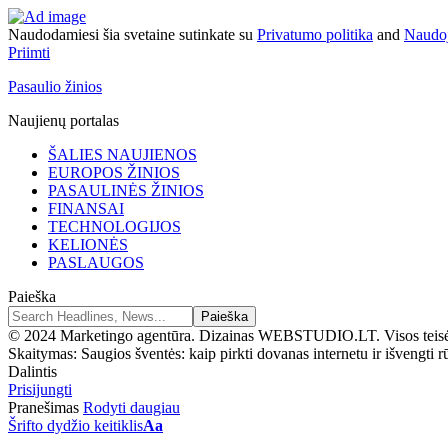
Naudodamiesi šia svetaine sutinkate su
Privatumo politika
and
Naudoj
Priimti
Pasaulio žinios
Naujienų portalas
ŠALIES NAUJIENOS
EUROPOS ŽINIOS
PASAULINĖS ŽINIOS
FINANSAI
TECHNOLOGIJOS
KELIONĖS
PASLAUGOS
Paieška
© 2024 Marketingo agentūra. Dizainas WEBSTUDIO.LT. Visos teis
Skaitymas:
Saugios šventės: kaip pirkti dovanas internetu ir išvengti 
Dalintis
Prisijungti
Pranešimas
Rodyti daugiau
Šrifto dydžio keitiklis
Aa