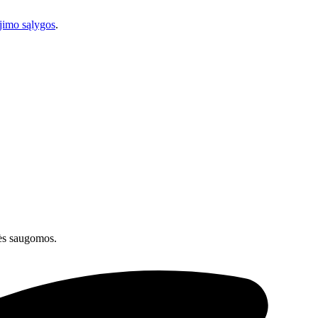
imo sąlygos
.
ės saugomos.