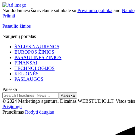
Naudodamiesi šia svetaine sutinkate su
Privatumo politika
and
Naudoj
Priimti
Pasaulio žinios
Naujienų portalas
ŠALIES NAUJIENOS
EUROPOS ŽINIOS
PASAULINĖS ŽINIOS
FINANSAI
TECHNOLOGIJOS
KELIONĖS
PASLAUGOS
Paieška
© 2024 Marketingo agentūra. Dizainas WEBSTUDIO.LT. Visos teis
Prisijungti
Pranešimas
Rodyti daugiau