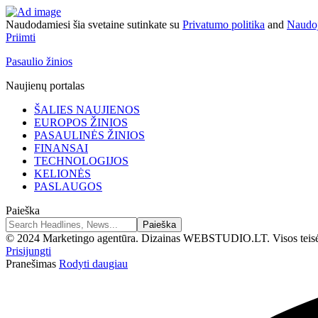
Naudodamiesi šia svetaine sutinkate su
Privatumo politika
and
Naudoj
Priimti
Pasaulio žinios
Naujienų portalas
ŠALIES NAUJIENOS
EUROPOS ŽINIOS
PASAULINĖS ŽINIOS
FINANSAI
TECHNOLOGIJOS
KELIONĖS
PASLAUGOS
Paieška
© 2024 Marketingo agentūra. Dizainas WEBSTUDIO.LT. Visos teis
Prisijungti
Pranešimas
Rodyti daugiau