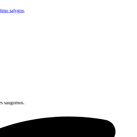
imo sąlygos
.
ės saugomos.